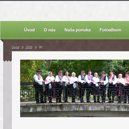
Úvod
O nás
Naša ponuka
Fotoalbum
Úvod
2026
05