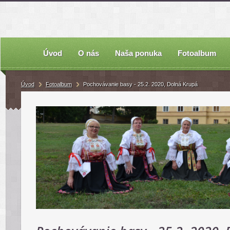
Úvod
O nás
Naša ponuka
Fotoalbum
Úvod
Fotoalbum
Pochovávanie basy - 25.2. 2020, Dolná Krupá