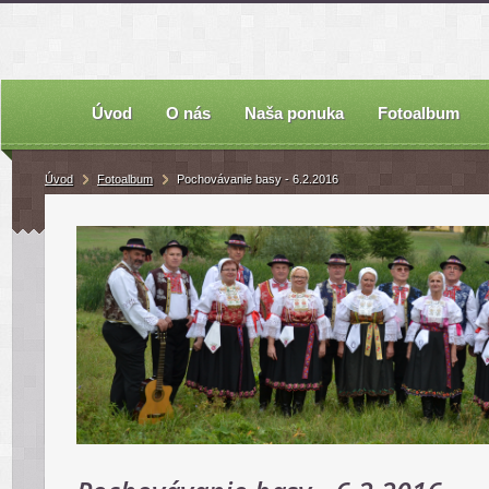
Úvod
O nás
Naša ponuka
Fotoalbum
Úvod
Fotoalbum
Pochovávanie basy - 6.2.2016