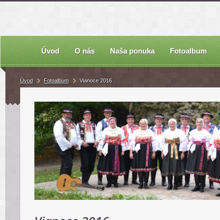
Úvod
O nás
Naša ponuka
Fotoalbum
Úvod
Fotoalbum
Vianoce 2016