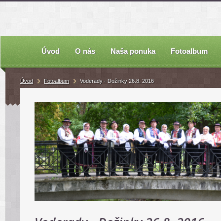
Úvod
O nás
Naša ponuka
Fotoalbum
Úvod
Fotoalbum
Voderady - Dožinky 26.8. 2016