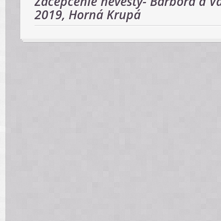
Začepčenie nevesty- Barbora a Vá
2019, Horná Krupá