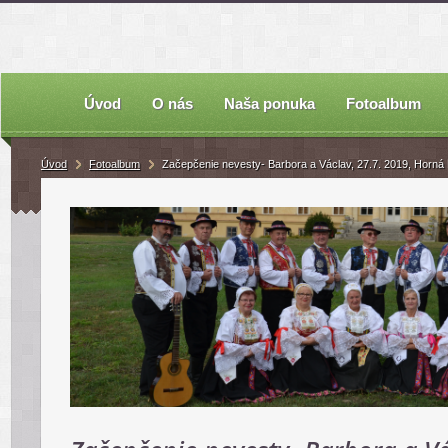
Úvod
O nás
Naša ponuka
Fotoalbum
Úvod
Fotoalbum
Začepčenie nevesty- Barbora a Václav, 27.7. 2019, Horná