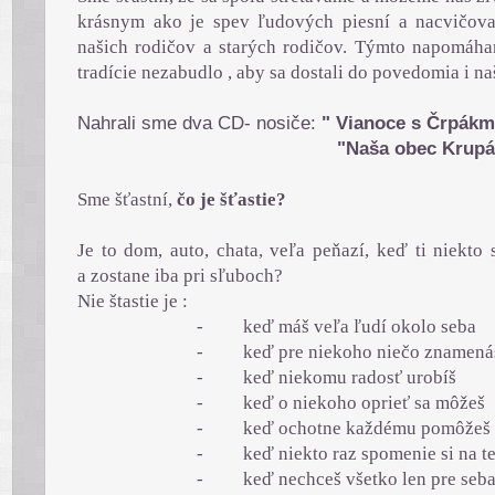
krásnym ako je spev ľudových piesní a nacvičova
našich rodičov a starých rodičov. Týmto napomáha
tradície nezabudlo , aby sa dostali do povedomia i naš
Nahrali sme dva CD- nosiče:
" Vianoce s Črpákm
"Naša obec Krupá
Sme šťastní,
čo je šťastie?
Je to dom, auto, chata, veľa peňazí, keď ti niekto
a zostane iba pri sľuboch?
Nie štastie je :
- keď máš veľa ľudí okolo seba
-
keď pre niekoho niečo znamená
-
keď niekomu radosť urobíš
-
keď o niekoho oprieť sa môžeš
-
keď ochotne každému pomôžeš
-
keď niekto raz spomenie si na t
-
keď nechceš všetko len pre seb