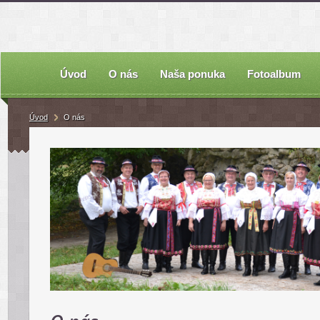
Úvod
O nás
Naša ponuka
Fotoalbum
Úvod
O nás