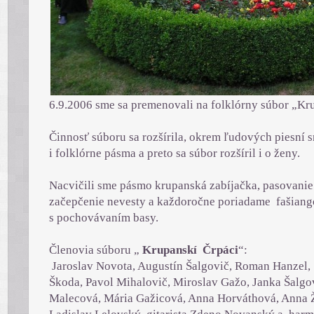
6.9.2006 sme sa premenovali na folklórny súbor „Kr
Činnosť súboru sa rozšírila, okrem ľudových piesní 
i folklórne pásma a preto sa súbor rozšíril i o ženy.
Nacvičili sme pásmo krupanská zabíjačka, pasovanie 
začepčenie nevesty a každoročne poriadame fašiang
s pochovávaním basy.
Členovia súboru „
Krupanskí Č
rpáci
“:
Jaroslav Novota, Augustín Šalgovič, Roman Hanzel,
Škoda, Pavol Mihalovič, Miroslav Gažo, Janka Šalgov
Malecová, Mária Gažicová, Anna Horváthová, Anna 