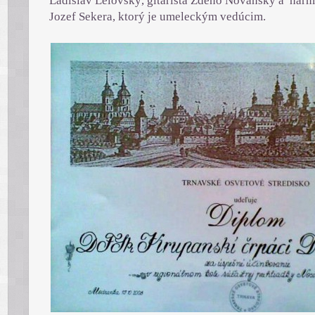
Ladislav Lelovský, gitarista Zdeno Novanský a har
Jozef Sekera, ktorý je umeleckým vedúcim.