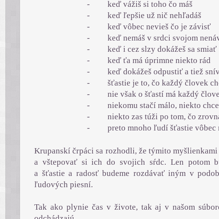
-
keď vážiš si toho čo máš
-
keď ľepšie už nič nehľadáš
-
keď vôbec nevieš čo je závisť
-
keď nemáš v srdci svojom nená
-
keď i cez slzy dokážeš sa smiať
-
keď ťa má úprimne niekto rád
-
keď dokážeš odpustiť a tiež sní
-
šťastie je to, čo každý človek c
-
nie však o šťastí má každý člo
-
niekomu stačí málo, niekto chce
-
niekto zas túži po tom, čo zrov
-
preto mnoho ľudí šťastie vôbec
Krupanskí črpáci sa rozhodli, že týmito myšlienkami 
a vštepovať si ich do svojich sŕdc. Len potom b
a šťastie a radosť budeme rozdávať iným v podob
ľudových piesní.
Tak ako plynie čas v živote, tak aj v našom súbor
odchádzajú.