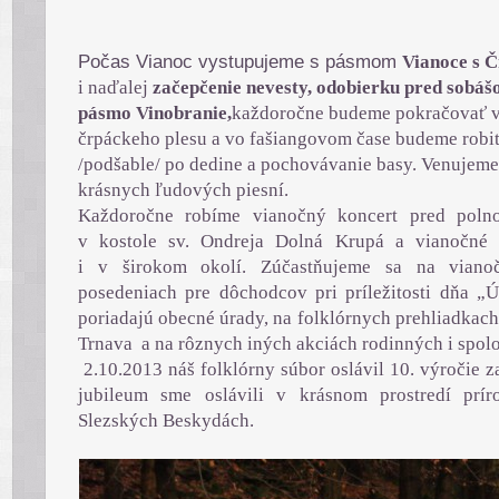
Počas Vianoc vystupujeme s pásmom
Vianoce s 
i naďalej
začepčenie nevesty, odobierku pred sobá
pásmo Vinobranie,
každoročne budeme pokračovať v 
črpáckeho plesu a vo fašiangovom čase budeme robi
/podšable/ po dedine a pochovávanie basy. Venujeme 
krásnych ľudových piesní.
Každoročne robíme vianočný koncert pred pol
v kostole sv. Ondreja Dolná Krupá a vianočné 
i v širokom okolí. Zúčastňujeme sa na viano
posedeniach pre dôchodcov pri príležitosti dňa „Ú
poriadajú obecné úrady, na folklórnych prehliadkac
Trnava a na rôznych iných akciách rodinných i spol
2.10.2013 náš folklórny súbor oslávil 10. výročie z
jubileum sme oslávili v krásnom prostredí p
Slezských Beskydách.