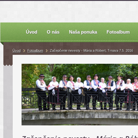
Úvod
O nás
Naša ponuka
Fotoalbum
Úvod
Fotoalbum
Začepčenie nevesty - Mária a Róbert, Trnava 7.5. 2016