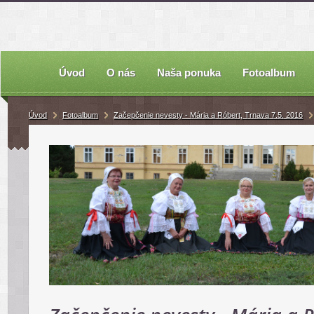
Úvod
O nás
Naša ponuka
Fotoalbum
Úvod
Fotoalbum
Začepčenie nevesty - Mária a Róbert, Trnava 7.5. 2016