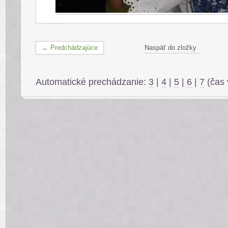
← Predchádzajúce
Naspäť do zložky
Automatické prechádzanie:
3
|
4
|
5
|
6
|
7
(čas 