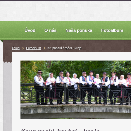
Úvod
O nás
Naša ponuka
Fotoalbum
Úvod
Fotoalbum
Krupanskí črpáci - kroje