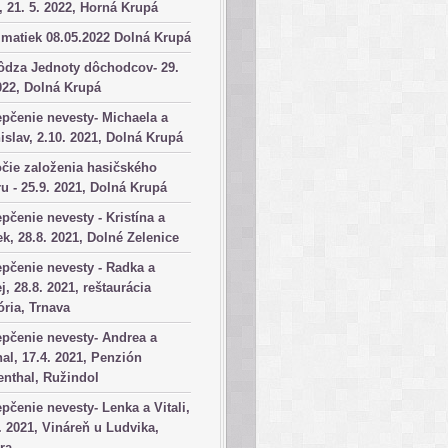
, 21. 5. 2022, Horná Krupá
matiek 08.05.2022 Dolná Krupá
ôdza Jednoty dôchodcov- 29.
022, Dolná Krupá
pčenie nevesty- Michaela a
islav, 2.10. 2021, Dolná Krupá
čie založenia hasičského
u - 25.9. 2021, Dolná Krupá
pčenie nevesty - Kristína a
k, 28.8. 2021, Dolné Zelenice
pčenie nevesty - Radka a
j, 28.8. 2021, reštaurácia
ória, Trnava
pčenie nevesty- Andrea a
al, 17.4. 2021, Penzión
nthal, Ružindol
pčenie nevesty- Lenka a Vitali,
. 2021, Vináreň u Ludvika,
ra