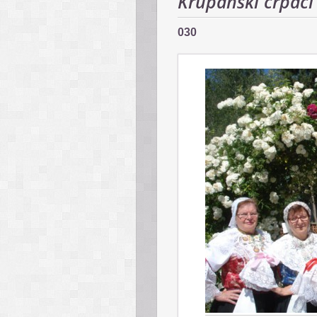
Krupanskí črpáci 
030