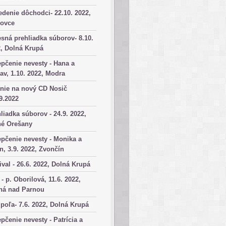
denie dôchodci- 22.10. 2022,
kovce
sná prehliadka súborov- 8.10.
, Dolná Krupá
pčenie nevesty - Hana a
av, 1.10. 2022, Modra
nie na nový CD Nosič
9.2022
liadka súborov - 24.9. 2022,
né Orešany
pčenie nevesty - Monika a
n, 3.9. 2022, Zvončín
ival - 26.6. 2022, Dolná Krupá
 - p. Oborilová, 11.6. 2022,
há nad Parnou
poľa- 7.6. 2022, Dolná Krupá
pčenie nevesty - Patrícia a