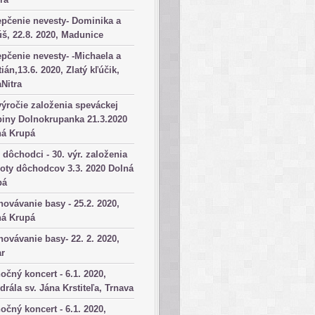
pčenie nevesty- Dominika a
š, 22.8. 2020, Madunice
pčenie nevesty- -Michaela a
tián,13.6. 2020, Zlatý kľúčik,
aNitra
výročie založenia speváckej
iny Dolnokrupanka 21.3.2020
ná Krupá
dôchodci - 30. výr. založenia
oty dôchodcov 3.3. 2020 Dolná
pá
ovávanie basy - 25.2. 2020,
ná Krupá
ovávanie basy- 22. 2. 2020,
ar
očný koncert - 6.1. 2020,
drála sv. Jána Krstiteľa, Trnava
očný koncert - 6.1. 2020,