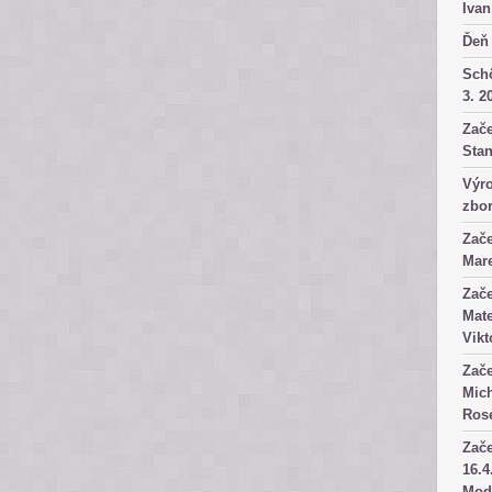
Ivan
Ďeň 
Sch
3. 2
Zače
Stan
Výro
zbor
Zače
Mare
Zače
Mate
Vikt
Zače
Mich
Rose
Zače
16.4
Mod