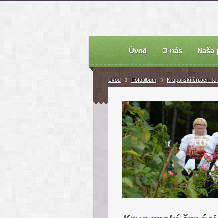
Úvod
O nás
Naša 
Úvod
Fotoalbum
Krupanskí črpáci - kr