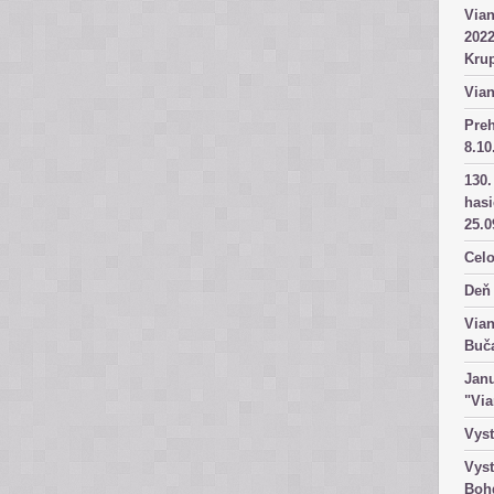
Vian
2022
Kru
Vian
Pre
8.10
130.
has
25.0
Celo
Deň 
Vian
Buč
Janu
"Vi
Vyst
Vyst
Boh