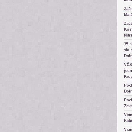
Zače
Matú
Zače
Kris
Nitr
35. 
skup
Dol
VČS 
jedn
Kru
Poch
Dol
Poch
Zav
Vian
Kate
Vian