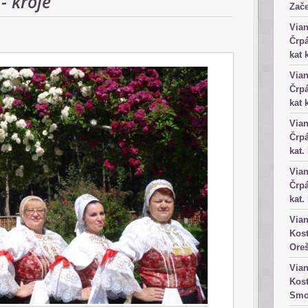
- kroje
Zače
Vian
Črpá
kat 
Vian
Črpá
kat 
Vian
Črpá
kat.
Vian
Črpá
kat.
Vian
Kost
Ore
Vian
Kost
Smo