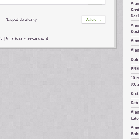
Vian
Kost
Dech
Naspäť do zložky
Ďalšie →
Vian
Kost
|
5
|
6
|
7
(čas v sekundách)
Vian
Vian
Doln
PRE
10 r
09. 
Krst
Deň 
Vian
kate
Vian
Bohu