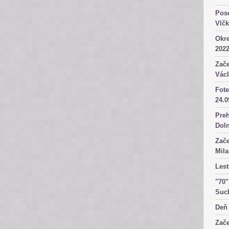
Pose
Vlč
Okre
2022
Zače
Václ
Fote
24.0
Preh
Dol
Zače
Mila
Lest
"70"
Suc
Deň 
Zače