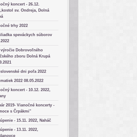
očný koncert - 26.12.
,kostol sv. Ondreja, Dolná
pá
očné trhy 2022
hliadka speváckych súborov
.2022
 výročie Dobrovoľného
ičského zboru Dolná Krupá
9.2021
slovenské dni poľa 2022
matiek 2022 08.05.2022
očný koncert - 10.12. 2022,
any
ár 2019- Vianočné koncerty -
anoce s Črpákmi"
úpenie - 15.11. 2022, Naháč
úpenie - 13.11. 2022,
danovce