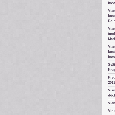
kost
Vian
kost
Dol
Vian
fars
Mári
Vian
kos
kres
Svät
Kru
Pred
2019
Vian
dôc
Vian
Vino