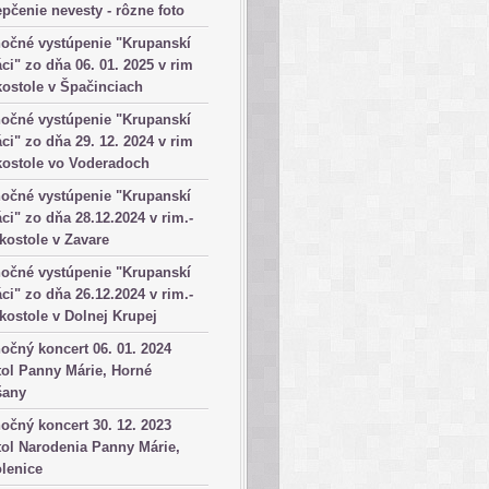
pčenie nevesty - rôzne foto
očné vystúpenie "Krupanskí
ci" zo dňa 06. 01. 2025 v rim
kostole v Špačinciach
očné vystúpenie "Krupanskí
ci" zo dňa 29. 12. 2024 v rim
kostole vo Voderadoch
očné vystúpenie "Krupanskí
ci" zo dňa 28.12.2024 v rim.-
 kostole v Zavare
očné vystúpenie "Krupanskí
ci" zo dňa 26.12.2024 v rim.-
 kostole v Dolnej Krupej
očný koncert 06. 01. 2024
ol Panny Márie, Horné
šany
očný koncert 30. 12. 2023
ol Narodenia Panny Márie,
lenice