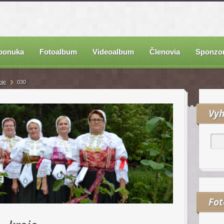
ponuka
Fotoalbum
Videoalbum
Členovia
Sponzor
oje
030
Vyh
Fo