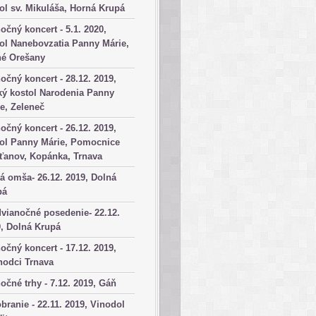
ol sv. Mikuláša, Horná Krupá
očný koncert - 5.1. 2020,
ol Nanebovzatia Panny Márie,
né Orešany
očný koncert - 28.12. 2019,
ký kostol Narodenia Panny
e, Zeleneč
očný koncert - 26.12. 2019,
tol Panny Márie, Pomocnice
ťanov, Kopánka, Trnava
á omša- 26.12. 2019, Dolná
pá
vianočné posedenie- 22.12.
, Dolná Krupá
očný koncert - 17.12. 2019,
hodci Trnava
očné trhy - 7.12. 2019, Gáň
branie - 22.11. 2019, Vinodol