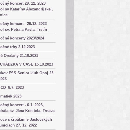
očný koncert 29. 12. 2023
ol sv Kataríny Alexandrijskej,
tice
očný koncert - 26.12. 2023
ol sv. Petra a Pavla, Trstín
očné koncerty 2023/2024
očné trhy 2.12.2023
é Orešany 21.10.2023
CHÁDZKA V ČASE 15.10.2023
okov FSS Senior klub Opoj 23.
2023
 CD- 8.7. 2023
matiek 2023
očný koncert - 6.1. 2023,
drála sv. Jána Krstiteľa, Trnava
oce s črpákmi v Jaslovských
niciach 27. 12. 2022