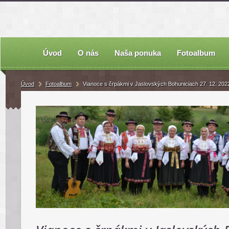
Úvod
O nás
Naša ponuka
Fotoalbum
Úvod
Fotoalbum
Vianoce s črpákmi v Jaslovských Bohuniciach 27. 12. 202