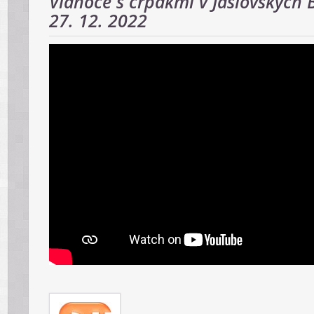
Vianoce s črpákmi v Jaslovských
27. 12. 2022