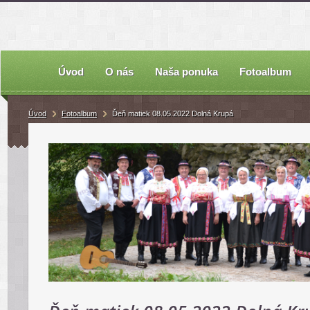
Úvod
O nás
Naša ponuka
Fotoalbum
Úvod
Fotoalbum
Ďeň matiek 08.05.2022 Dolná Krupá