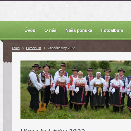
Úvod
O nás
Naša ponuka
Fotoalbum
Úvod
Fotoalbum
Vianočné trhy 2022