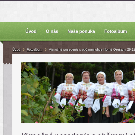
Úvod
O nás
Naša ponuka
Fotoalbum
Úvod
Fotoalbum
Vianočné posedenie s občanmi obce Horné Orešany 29.12