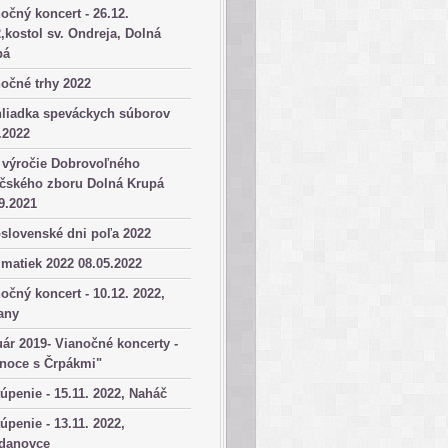
očný koncert - 26.12.
,kostol sv. Ondreja, Dolná
pá
očné trhy 2022
hliadka speváckych súborov
.2022
 výročie Dobrovoľného
ičského zboru Dolná Krupá
9.2021
slovenské dni poľa 2022
matiek 2022 08.05.2022
očný koncert - 10.12. 2022,
any
ár 2019- Vianočné koncerty -
anoce s Črpákmi"
úpenie - 15.11. 2022, Naháč
úpenie - 13.11. 2022,
danovce