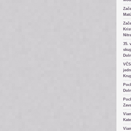
Zače
Matú
Zače
Kris
Nitr
35. 
skup
Dol
VČS 
jedn
Kru
Poch
Dol
Poch
Zav
Vian
Kate
Vian