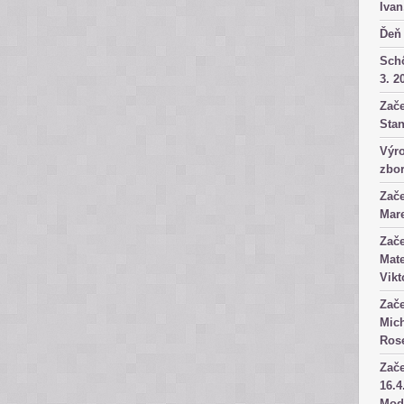
Ivan
Ďeň 
Sch
3. 2
Zače
Stan
Výro
zbor
Zače
Mare
Zače
Mate
Vikt
Zače
Mich
Rose
Zače
16.4
Mod