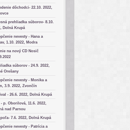
denie dôchodci- 22.10. 2022,
kovce
sná prehliadka súborov- 8.10.
, Dolná Krupá
pčenie nevesty - Hana a
av, 1.10. 2022, Modra
nie na nový CD Nosič
9.2022
liadka súborov - 24.9. 2022,
né Orešany
pčenie nevesty - Monika a
n, 3.9. 2022, Zvončín
ival - 26.6. 2022, Dolná Krupá
 - p. Oborilová, 11.6. 2022,
há nad Parnou
poľa- 7.6. 2022, Dolná Krupá
pčenie nevesty - Patrícia a