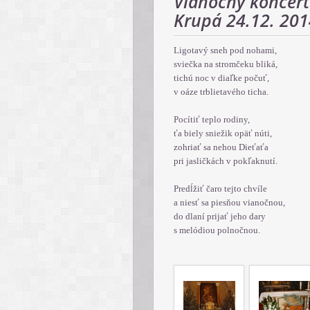
Vianočný koncert 
Krupá 24.12. 201
Ligotavý sneh pod nohami,
sviečka na stromčeku bliká,
tichú noc v diaľke počuť,
v oáze trblietavého ticha.
Pocítiť teplo rodiny,
ťa biely sniežik opäť núti,
zohriať sa nehou Dieťaťa
pri jasličkách v pokľaknutí.
Predĺžiť čaro tejto chvíle
a niesť sa piesňou vianočnou,
do dlaní prijať jeho dary
s melódiou polno