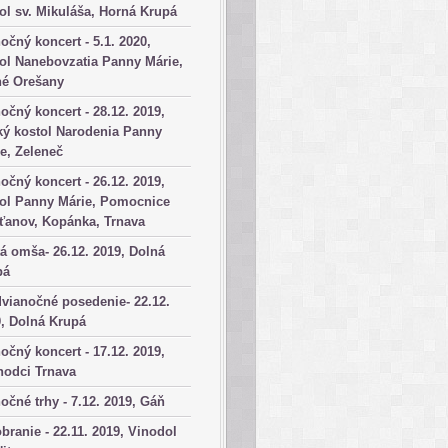
ol sv. Mikuláša, Horná Krupá
očný koncert - 5.1. 2020,
ol Nanebovzatia Panny Márie,
né Orešany
očný koncert - 28.12. 2019,
ký kostol Narodenia Panny
e, Zeleneč
očný koncert - 26.12. 2019,
tol Panny Márie, Pomocnice
ťanov, Kopánka, Trnava
á omša- 26.12. 2019, Dolná
pá
vianočné posedenie- 22.12.
, Dolná Krupá
očný koncert - 17.12. 2019,
hodci Trnava
očné trhy - 7.12. 2019, Gáň
branie - 22.11. 2019, Vinodol