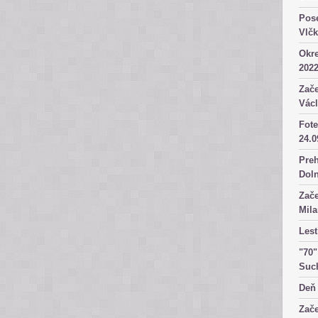
Pose
Vlč
Okre
2022
Zače
Václ
Fote
24.0
Preh
Dol
Zače
Mila
Lest
"70"
Suc
Deň 
Zače