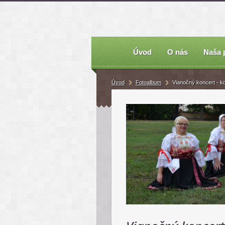
Úvod
O nás
Naša 
Úvod
Fotoalbum
Vianočný koncert - k