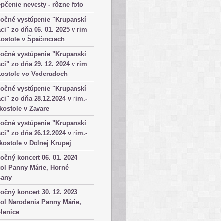
pčenie nevesty - rôzne foto
očné vystúpenie "Krupanskí
ci" zo dňa 06. 01. 2025 v rim
kostole v Špačinciach
očné vystúpenie "Krupanskí
ci" zo dňa 29. 12. 2024 v rim
kostole vo Voderadoch
očné vystúpenie "Krupanskí
ci" zo dňa 28.12.2024 v rim.-
 kostole v Zavare
očné vystúpenie "Krupanskí
ci" zo dňa 26.12.2024 v rim.-
 kostole v Dolnej Krupej
očný koncert 06. 01. 2024
ol Panny Márie, Horné
šany
očný koncert 30. 12. 2023
ol Narodenia Panny Márie,
lenice