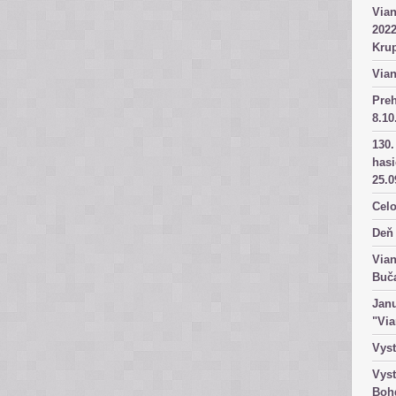
Vian
2022
Kru
Vian
Pre
8.10
130.
has
25.0
Celo
Deň 
Vian
Buč
Janu
"Vi
Vyst
Vyst
Boh