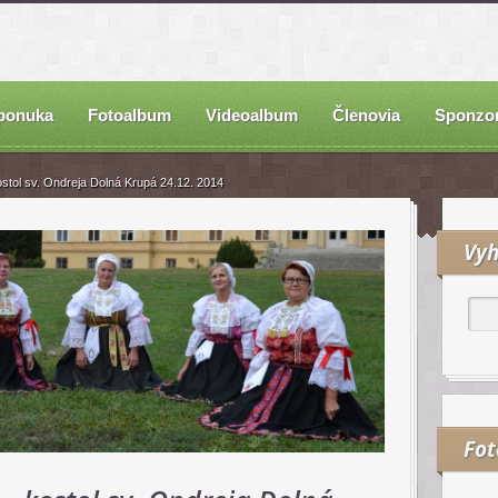
ponuka
Fotoalbum
Videoalbum
Členovia
Sponzor
ostol sv. Ondreja Dolná Krupá 24.12. 2014
Vyh
Fo