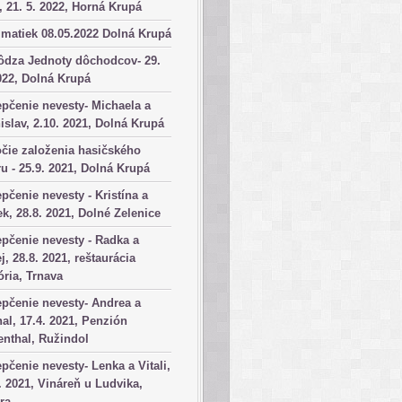
, 21. 5. 2022, Horná Krupá
matiek 08.05.2022 Dolná Krupá
ôdza Jednoty dôchodcov- 29.
022, Dolná Krupá
pčenie nevesty- Michaela a
islav, 2.10. 2021, Dolná Krupá
čie založenia hasičského
u - 25.9. 2021, Dolná Krupá
pčenie nevesty - Kristína a
k, 28.8. 2021, Dolné Zelenice
pčenie nevesty - Radka a
j, 28.8. 2021, reštaurácia
ória, Trnava
pčenie nevesty- Andrea a
al, 17.4. 2021, Penzión
nthal, Ružindol
pčenie nevesty- Lenka a Vitali,
. 2021, Vináreň u Ludvika,
ra