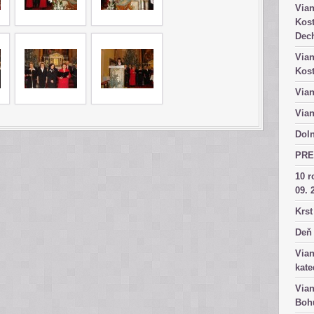
Vian
Kost
Dech
Vian
Kost
Vian
Vian
Doln
PRE
10 r
09. 
Krst
Deň 
Vian
kate
Vian
Bohu