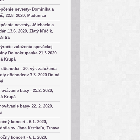
pčenie nevesty- Dominika a
š, 22.8. 2020, Madunice
pčenie nevesty- -Michaela a
tián,13.6. 2020, Zlatý kľúčik,
aNitra
výročie založenia speváckej
iny Dolnokrupanka 21.3.2020
ná Krupá
dôchodci - 30. výr. založenia
oty dôchodcov 3.3. 2020 Dolná
pá
ovávanie basy - 25.2. 2020,
ná Krupá
ovávanie basy- 22. 2. 2020,
ar
očný koncert - 6.1. 2020,
drála sv. Jána Krstiteľa, Trnava
očný koncert - 6.1. 2020,