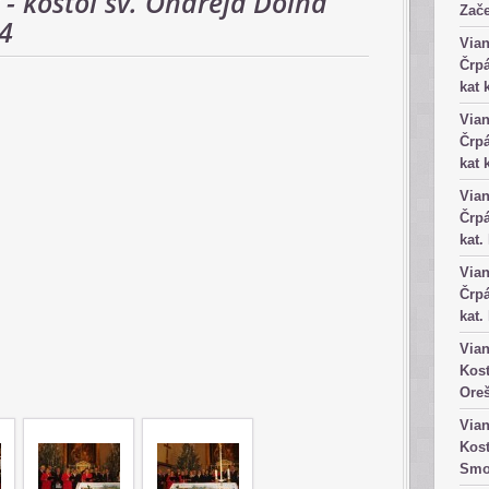
- kostol sv. Ondreja Dolná
Zače
4
Vian
Črpá
kat 
Vian
Črpá
kat 
Vian
Črpá
kat.
Vian
Črpá
kat.
Vian
čnou.
Kost
Ore
Vian
Kost
Smo