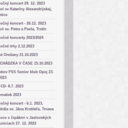
očný koncert 29. 12. 2023
ol sv Kataríny Alexandrijskej,
tice
očný koncert - 26.12. 2023
ol sv. Petra a Pavla, Trstín
očné koncerty 2023/2024
očné trhy 2.12.2023
é Orešany 21.10.2023
CHÁDZKA V ČASE 15.10.2023
okov FSS Senior klub Opoj 23.
2023
 CD- 8.7. 2023
matiek 2023
očný koncert - 6.1. 2023,
drála sv. Jána Krstiteľa, Trnava
oce s črpákmi v Jaslovských
niciach 27. 12. 2022