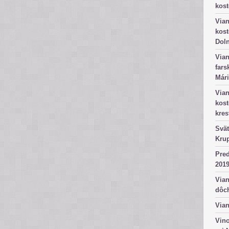
kost
Vian
kost
Dol
Vian
fars
Mári
Vian
kos
kres
Svät
Kru
Pred
2019
Vian
dôc
Vian
Vino