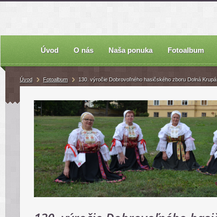
Úvod
O nás
Naša ponuka
Fotoalbum
Úvod
Fotoalbum
130. výročie Dobrovoľného hasičského zboru Dolná Krupá