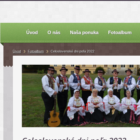
Úvod
O nás
Naša ponuka
Fotoalbum
Úvod
Fotoalbum
Celoslovenské dni poľa 2022