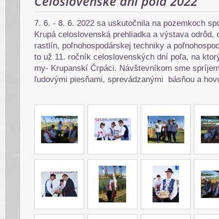
Celoslovenské dni poľa 2022
7. 6. - 8. 6. 2022 sa uskutočnila na pozemkoch sp
Krupá celoslovenská prehliadka a výstava odrôd, 
rastlín, poľnohospodárskej techniky a poľnohospod
to už 11. ročník celoslovenských dní poľa, na ktor
my- Krupanskí Črpáci. Návštevníkom sme spríjem
ľudovými piesňami, sprevádzanými básňou a ho