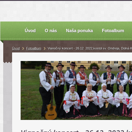
Úvod
O nás
Naša ponuka
Fotoalbum
Úvod
Fotoalbum
Vianočný koncert - 26.12. 2022,kostol sv. Ondreja, Dolná 