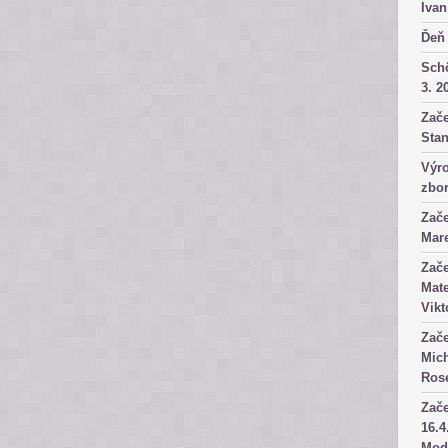
Ivan
Ďeň 
Sch
3. 2
Zače
Stan
Výro
zbor
Zače
Mare
Zače
Mate
Vikt
Zače
Mich
Rose
Zače
16.4
Mod