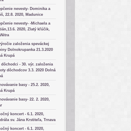
pčenie nevesty- Dominika a
š, 22.8. 2020, Madunice
pčenie nevesty- -Michaela a
tián,13.6. 2020, Zlatý kľúčik,
aNitra
výročie založenia speváckej
iny Dolnokrupanka 21.3.2020
ná Krupá
dôchodci - 30. výr. založenia
oty dôchodcov 3.3. 2020 Dolná
pá
ovávanie basy - 25.2. 2020,
ná Krupá
ovávanie basy- 22. 2. 2020,
ar
očný koncert - 6.1. 2020,
drála sv. Jána Krstiteľa, Trnava
očný koncert - 6.1. 2020,