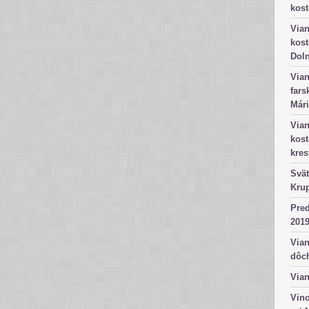
kost
Vian
kost
Dol
Vian
fars
Mári
Vian
kos
kres
Svät
Kru
Pred
2019
Vian
dôc
Vian
Vino