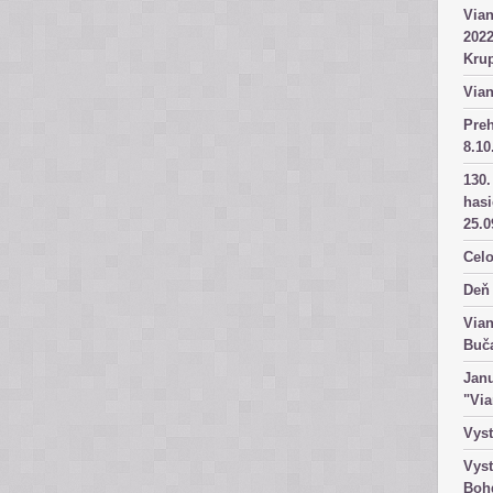
Vian
2022
Kru
Vian
Pre
8.10
130.
has
25.0
Celo
Deň 
Vian
Buč
Janu
"Vi
Vyst
Vyst
Boh