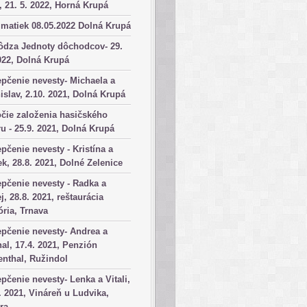
, 21. 5. 2022, Horná Krupá
matiek 08.05.2022 Dolná Krupá
ôdza Jednoty dôchodcov- 29.
022, Dolná Krupá
pčenie nevesty- Michaela a
islav, 2.10. 2021, Dolná Krupá
čie založenia hasičského
u - 25.9. 2021, Dolná Krupá
pčenie nevesty - Kristína a
k, 28.8. 2021, Dolné Zelenice
pčenie nevesty - Radka a
j, 28.8. 2021, reštaurácia
ória, Trnava
pčenie nevesty- Andrea a
al, 17.4. 2021, Penzión
nthal, Ružindol
pčenie nevesty- Lenka a Vitali,
. 2021, Vináreň u Ludvika,
ra