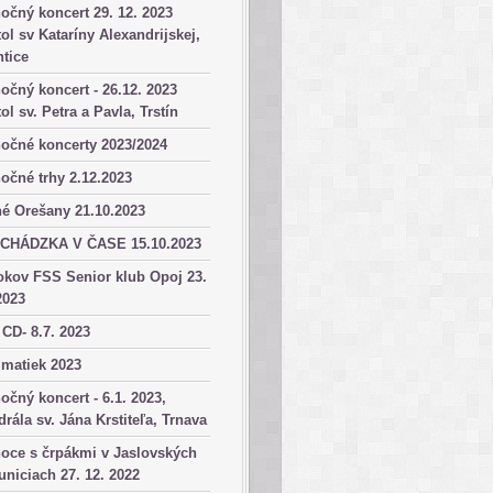
očný koncert 29. 12. 2023
ol sv Kataríny Alexandrijskej,
tice
očný koncert - 26.12. 2023
ol sv. Petra a Pavla, Trstín
očné koncerty 2023/2024
očné trhy 2.12.2023
é Orešany 21.10.2023
CHÁDZKA V ČASE 15.10.2023
okov FSS Senior klub Opoj 23.
2023
 CD- 8.7. 2023
matiek 2023
očný koncert - 6.1. 2023,
drála sv. Jána Krstiteľa, Trnava
oce s črpákmi v Jaslovských
niciach 27. 12. 2022