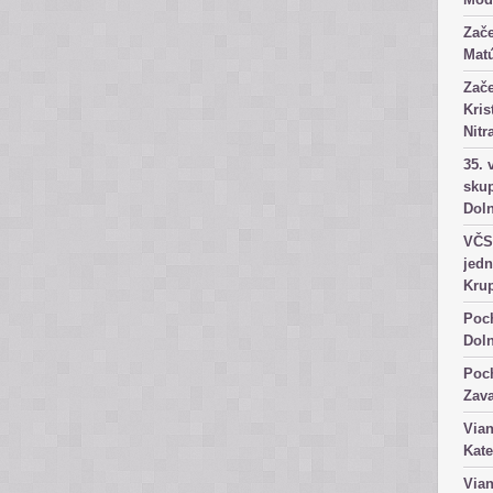
Zače
Matú
Zače
Kris
Nitr
35. 
skup
Dol
VČS 
jedn
Kru
Poch
Dol
Poch
Zav
Vian
Kate
Vian