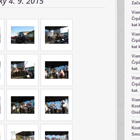
ky 4. 9. 2015
Zače
Vian
Črpá
kat 
Vian
Črpá
kat 
Vian
Črpá
kat.
Vian
Črpá
kat.
Vian
Kost
Ore
Vian
Kost
Smo