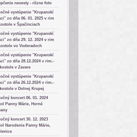
pčenie nevesty - rôzne foto
očné vystúpenie "Krupanskí
ci" zo dňa 06. 01. 2025 v rim
kostole v Špačinciach
očné vystúpenie "Krupanskí
ci" zo dňa 29. 12. 2024 v rim
kostole vo Voderadoch
očné vystúpenie "Krupanskí
ci" zo dňa 28.12.2024 v rim.-
 kostole v Zavare
očné vystúpenie "Krupanskí
ci" zo dňa 26.12.2024 v rim.-
 kostole v Dolnej Krupej
očný koncert 06. 01. 2024
ol Panny Márie, Horné
šany
očný koncert 30. 12. 2023
ol Narodenia Panny Márie,
lenice