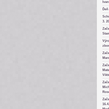
Ivan
Ďeň 
Sch
3. 2
Zače
Stan
Výro
zbor
Zače
Mare
Zače
Mate
Vikt
Zače
Mich
Rose
Zače
16.4
Mod