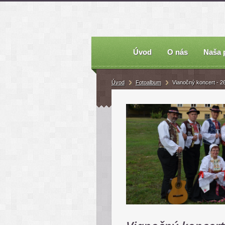
Úvod
O nás
Naša 
Úvod
Fotoalbum
Vianočný koncert - 26