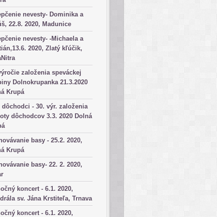
pčenie nevesty- Dominika a
š, 22.8. 2020, Madunice
pčenie nevesty- -Michaela a
tián,13.6. 2020, Zlatý kľúčik,
aNitra
výročie založenia speváckej
iny Dolnokrupanka 21.3.2020
ná Krupá
dôchodci - 30. výr. založenia
oty dôchodcov 3.3. 2020 Dolná
pá
ovávanie basy - 25.2. 2020,
ná Krupá
ovávanie basy- 22. 2. 2020,
ar
očný koncert - 6.1. 2020,
drála sv. Jána Krstiteľa, Trnava
očný koncert - 6.1. 2020,