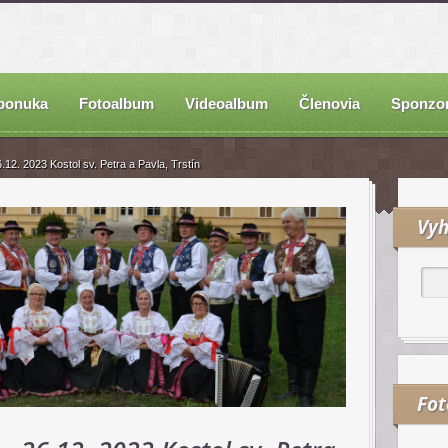
ponuka
Fotoalbum
Videoalbum
Členovia
Sponzor
.12. 2023 Kostol sv. Petra a Pavla, Trstín
Vyh
Fo