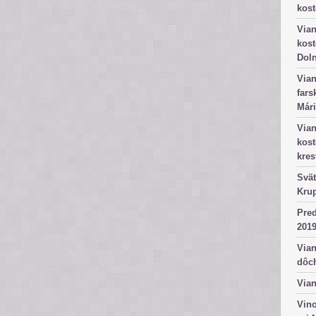
kost
Vian
kost
Dol
Vian
fars
Mári
Vian
kos
kres
Svät
Kru
Pred
2019
Vian
dôc
Vian
Vino