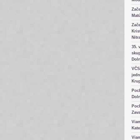
Zače
Matú
Zače
Kris
Nitr
35. 
skup
Dol
VČS 
jedn
Kru
Poch
Dol
Poch
Zav
Vian
Kate
Vian