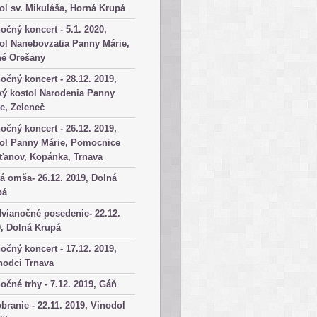
ol sv. Mikuláša, Horná Krupá
očný koncert - 5.1. 2020,
ol Nanebovzatia Panny Márie,
né Orešany
očný koncert - 28.12. 2019,
ký kostol Narodenia Panny
e, Zeleneč
očný koncert - 26.12. 2019,
tol Panny Márie, Pomocnice
ťanov, Kopánka, Trnava
á omša- 26.12. 2019, Dolná
pá
vianočné posedenie- 22.12.
, Dolná Krupá
očný koncert - 17.12. 2019,
hodci Trnava
očné trhy - 7.12. 2019, Gáň
branie - 22.11. 2019, Vinodol