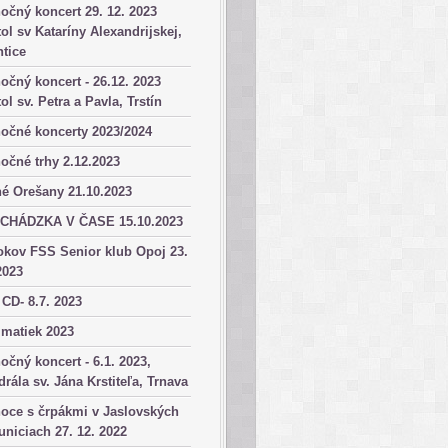
očný koncert 29. 12. 2023
ol sv Kataríny Alexandrijskej,
tice
očný koncert - 26.12. 2023
ol sv. Petra a Pavla, Trstín
očné koncerty 2023/2024
očné trhy 2.12.2023
é Orešany 21.10.2023
CHÁDZKA V ČASE 15.10.2023
okov FSS Senior klub Opoj 23.
2023
 CD- 8.7. 2023
matiek 2023
očný koncert - 6.1. 2023,
drála sv. Jána Krstiteľa, Trnava
oce s črpákmi v Jaslovských
niciach 27. 12. 2022