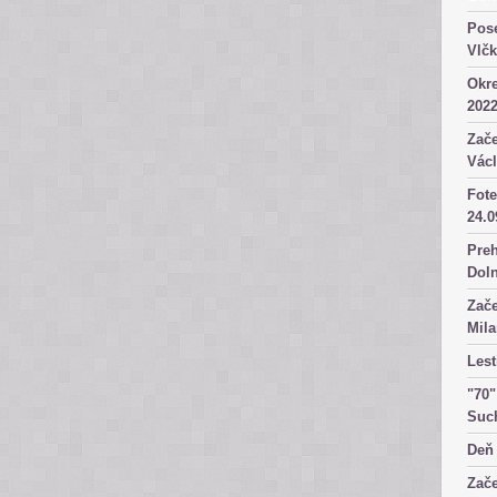
Pose
Vlč
Okre
2022
Zače
Václ
Fote
24.0
Preh
Dol
Zače
Mila
Lest
"70"
Suc
Deň 
Zače