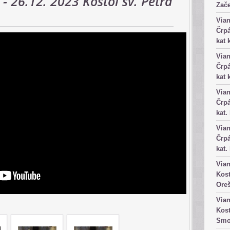
- 26.12. 2023 Kostol sv. Petra
Zače
Vian
Črpá
kat 
Vian
Črpá
kat 
Vian
Črpá
kat.
Vian
Črpá
kat.
Vian
Kost
Ore
Vian
Kost
Smo