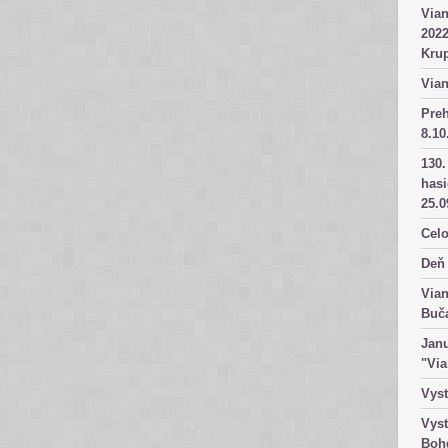
Vian
2022
Kru
Vian
Pre
8.10
130.
has
25.0
Celo
Deň 
Vian
Buč
Janu
"Vi
Vyst
Vyst
Boh