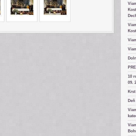
Vian
Kost
Dech
Vian
Kost
Vian
Vian
Doln
PRE
10 r
09. 
Krst
Deň 
Vian
kate
Vian
Bohu