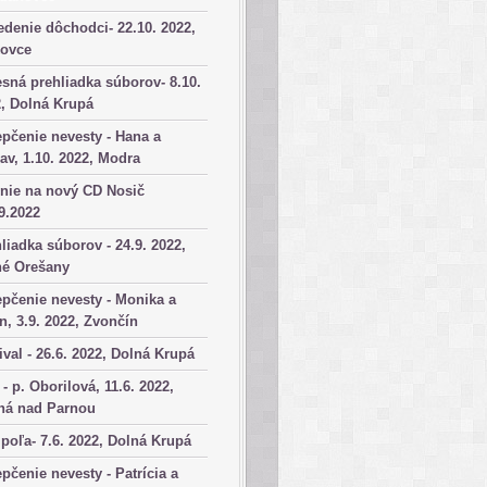
denie dôchodci- 22.10. 2022,
kovce
sná prehliadka súborov- 8.10.
, Dolná Krupá
pčenie nevesty - Hana a
av, 1.10. 2022, Modra
nie na nový CD Nosič
9.2022
liadka súborov - 24.9. 2022,
né Orešany
pčenie nevesty - Monika a
n, 3.9. 2022, Zvončín
ival - 26.6. 2022, Dolná Krupá
 - p. Oborilová, 11.6. 2022,
há nad Parnou
poľa- 7.6. 2022, Dolná Krupá
pčenie nevesty - Patrícia a