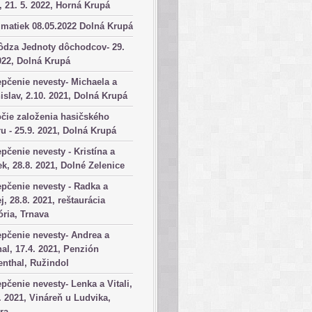
, 21. 5. 2022, Horná Krupá
matiek 08.05.2022 Dolná Krupá
ôdza Jednoty dôchodcov- 29.
022, Dolná Krupá
pčenie nevesty- Michaela a
islav, 2.10. 2021, Dolná Krupá
čie založenia hasičského
u - 25.9. 2021, Dolná Krupá
pčenie nevesty - Kristína a
k, 28.8. 2021, Dolné Zelenice
pčenie nevesty - Radka a
j, 28.8. 2021, reštaurácia
ória, Trnava
pčenie nevesty- Andrea a
al, 17.4. 2021, Penzión
nthal, Ružindol
pčenie nevesty- Lenka a Vitali,
. 2021, Vináreň u Ludvika,
ra