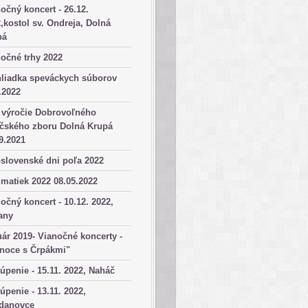
očný koncert - 26.12.
,kostol sv. Ondreja, Dolná
pá
očné trhy 2022
hliadka speváckych súborov
.2022
 výročie Dobrovoľného
ičského zboru Dolná Krupá
9.2021
slovenské dni poľa 2022
matiek 2022 08.05.2022
očný koncert - 10.12. 2022,
any
ár 2019- Vianočné koncerty -
anoce s Črpákmi"
úpenie - 15.11. 2022, Naháč
úpenie - 13.11. 2022,
danovce