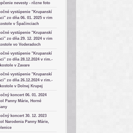
pčenie nevesty - rôzne foto
očné vystúpenie "Krupanskí
ci" zo dňa 06. 01. 2025 v rim
kostole v Špačinciach
očné vystúpenie "Krupanskí
ci" zo dňa 29. 12. 2024 v rim
kostole vo Voderadoch
očné vystúpenie "Krupanskí
ci" zo dňa 28.12.2024 v rim.-
 kostole v Zavare
očné vystúpenie "Krupanskí
ci" zo dňa 26.12.2024 v rim.-
 kostole v Dolnej Krupej
očný koncert 06. 01. 2024
ol Panny Márie, Horné
šany
očný koncert 30. 12. 2023
ol Narodenia Panny Márie,
lenice