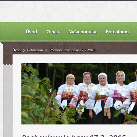
Úvod
O nás
Naša ponuka
Fotoalbum
Úvod
Fotoalbum
Pochovávanie basy 17.2. 2015