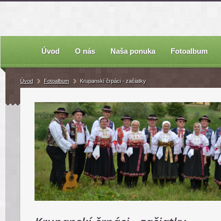
Úvod
O nás
Naša ponuka
Fotoalbum
Úvod
Fotoalbum
Krupanskí črpáci - začiatky