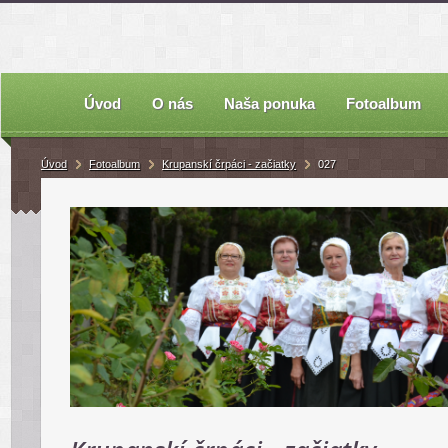
Úvod
O nás
Naša ponuka
Fotoalbum
Úvod
Fotoalbum
Krupanskí črpáci - začiatky
027