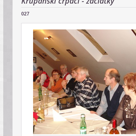
Krupanskí črpáci - začiatky
027