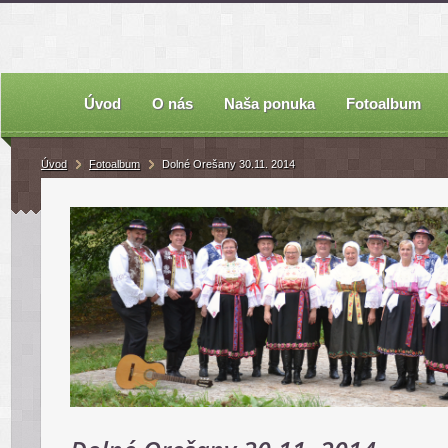
Úvod
O nás
Naša ponuka
Fotoalbum
Úvod
Fotoalbum
Dolné Orešany 30.11. 2014