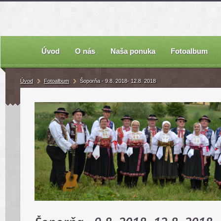
Úvod
O nás
Naša ponuka
Fotoalbum
Úvod
Fotoalbum
Šoporňa - 9.8. 2018- 12.8. 2018