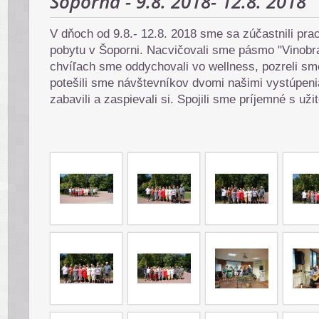
Šoporňa - 9.8. 2018- 12.8. 2018
V dňoch od 9.8.- 12.8. 2018 sme sa zúčastnili pr
pobytu v Šoporni. Nacvičovali sme pásmo "Vinobr
chvíľach sme oddychovali vo wellness, pozreli sme
potešili sme návštevníkov dvomi našimi vystúpen
zabavili a zaspievali si. Spojili sme príjemné s už