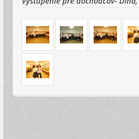
Vystúpenie pre dôchodcov- Dlhá,