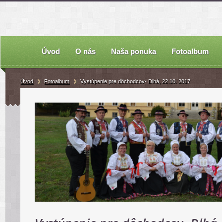
Úvod
O nás
Naša ponuka
Fotoalbum
Úvod
Fotoalbum
Vystúpenie pre dôchodcov- Dlhá, 22.10. 2017