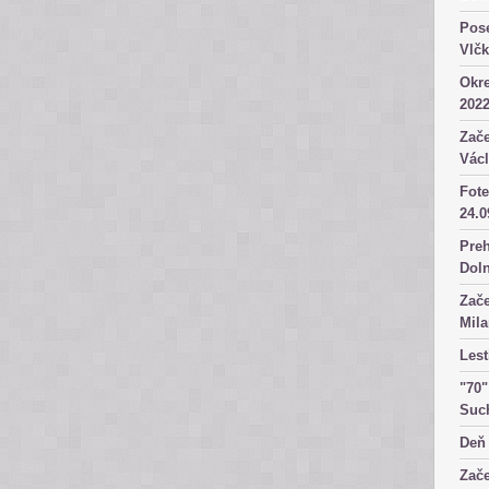
Pose
Vlč
Okre
2022
Zače
Václ
Fote
24.0
Preh
Dol
Zače
Mila
Lest
"70"
Suc
Deň 
Zače