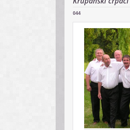
Krupanskí črpáci 
044