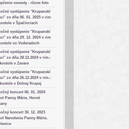
pčenie nevesty - rôzne foto
očné vystúpenie "Krupanskí
ci" zo dňa 06. 01. 2025 v rim
kostole v Špačinciach
očné vystúpenie "Krupanskí
ci" zo dňa 29. 12. 2024 v rim
kostole vo Voderadoch
očné vystúpenie "Krupanskí
ci" zo dňa 28.12.2024 v rim.-
 kostole v Zavare
očné vystúpenie "Krupanskí
ci" zo dňa 26.12.2024 v rim.-
 kostole v Dolnej Krupej
očný koncert 06. 01. 2024
ol Panny Márie, Horné
šany
očný koncert 30. 12. 2023
ol Narodenia Panny Márie,
lenice