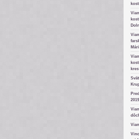
kost
Vian
kost
Dol
Vian
fars
Mári
Vian
kos
kres
Svät
Kru
Pred
2019
Vian
dôc
Vian
Vino