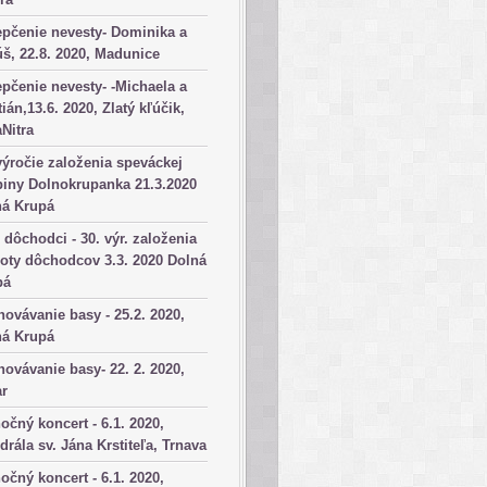
pčenie nevesty- Dominika a
š, 22.8. 2020, Madunice
pčenie nevesty- -Michaela a
tián,13.6. 2020, Zlatý kľúčik,
aNitra
výročie založenia speváckej
iny Dolnokrupanka 21.3.2020
ná Krupá
dôchodci - 30. výr. založenia
oty dôchodcov 3.3. 2020 Dolná
pá
ovávanie basy - 25.2. 2020,
ná Krupá
ovávanie basy- 22. 2. 2020,
ar
očný koncert - 6.1. 2020,
drála sv. Jána Krstiteľa, Trnava
očný koncert - 6.1. 2020,