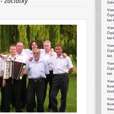
- začiatky
Zače
Vian
Črpá
kat 
Vian
Črpá
kat 
Vian
Črpá
kat.
Vian
Črpá
kat.
Vian
Kost
Ore
Vian
Kost
Smo