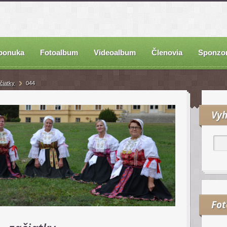
ponuka
Fotoalbum
Videoalbum
Členovia
Sponzor
čiatky
044
Vyh
Fo