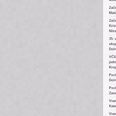
Zače
Matú
Zače
Kris
Nitr
35. 
skup
Dol
VČS 
jedn
Kru
Poch
Dol
Poch
Zav
Vian
Kate
Vian