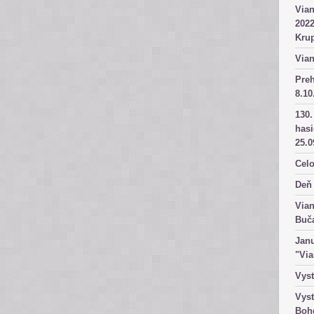
Vian
2022
Kru
Vian
Pre
8.10
130.
has
25.0
Celo
Deň 
Vian
Buč
Janu
"Vi
Vyst
Vyst
Boh