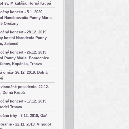
ol sv. Mikuláša, Horná Krupá
očný koncert - 5.1. 2020,
ol Nanebovzatia Panny Márie,
né Orešany
očný koncert - 28.12. 2019,
ký kostol Narodenia Panny
e, Zeleneč
očný koncert - 26.12. 2019,
tol Panny Márie, Pomocnice
ťanov, Kopánka, Trnava
á omša- 26.12. 2019, Dolná
pá
vianočné posedenie- 22.12.
, Dolná Krupá
očný koncert - 17.12. 2019,
hodci Trnava
očné trhy - 7.12. 2019, Gáň
branie - 22.11. 2019, Vinodol