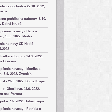
denie dôchodci- 22.10. 2022,
kovce
sná prehliadka súborov- 8.10.
, Dolná Krupá
pčenie nevesty - Hana a
av, 1.10. 2022, Modra
nie na nový CD Nosič
9.2022
liadka súborov - 24.9. 2022,
né Orešany
pčenie nevesty - Monika a
n, 3.9. 2022, Zvončín
ival - 26.6. 2022, Dolná Krupá
 - p. Oborilová, 11.6. 2022,
há nad Parnou
poľa- 7.6. 2022, Dolná Krupá
pčenie nevesty - Patrícia a