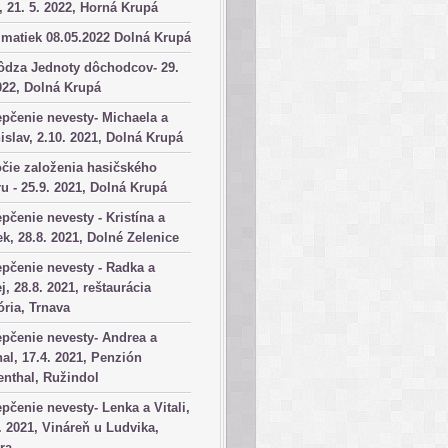
, 21. 5. 2022, Horná Krupá
matiek 08.05.2022 Dolná Krupá
ôdza Jednoty dôchodcov- 29.
022, Dolná Krupá
pčenie nevesty- Michaela a
islav, 2.10. 2021, Dolná Krupá
čie založenia hasičského
u - 25.9. 2021, Dolná Krupá
pčenie nevesty - Kristína a
k, 28.8. 2021, Dolné Zelenice
pčenie nevesty - Radka a
j, 28.8. 2021, reštaurácia
ória, Trnava
pčenie nevesty- Andrea a
al, 17.4. 2021, Penzión
nthal, Ružindol
pčenie nevesty- Lenka a Vitali,
. 2021, Vináreň u Ludvika,
ra