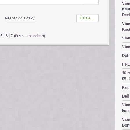
Vian
Kost
Dech
Naspäť do zložky
Ďalšie →
Vian
Kost
|
5
|
6
|
7
(čas v sekundách)
Vian
Vian
Doln
PRE
10 r
09. 
Krst
Deň 
Vian
kate
Vian
Bohu