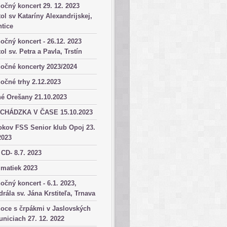
očný koncert 29. 12. 2023
ol sv Kataríny Alexandrijskej,
tice
očný koncert - 26.12. 2023
ol sv. Petra a Pavla, Trstín
očné koncerty 2023/2024
očné trhy 2.12.2023
é Orešany 21.10.2023
CHÁDZKA V ČASE 15.10.2023
okov FSS Senior klub Opoj 23.
2023
 CD- 8.7. 2023
matiek 2023
očný koncert - 6.1. 2023,
drála sv. Jána Krstiteľa, Trnava
oce s črpákmi v Jaslovských
niciach 27. 12. 2022