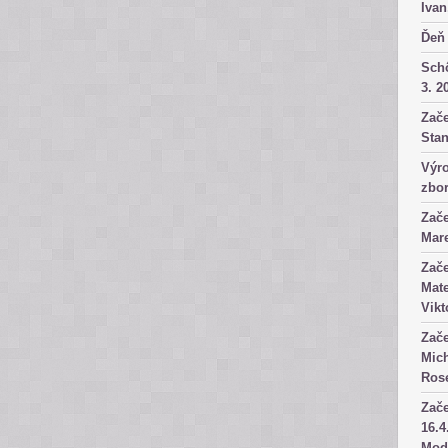
Ivan
Ďeň 
Sch
3. 2
Zače
Stan
Výro
zbor
Zače
Mare
Zače
Mate
Vikt
Zače
Mich
Rose
Zače
16.4
Mod