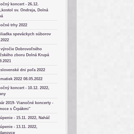
očný koncert - 26.12.
,kostol sv. Ondreja, Dolná
pá
očné trhy 2022
hliadka speváckych súborov
.2022
 výročie Dobrovoľného
ičského zboru Dolná Krupá
9.2021
slovenské dni poľa 2022
matiek 2022 08.05.2022
očný koncert - 10.12. 2022,
any
ár 2019- Vianočné koncerty -
anoce s Črpákmi"
úpenie - 15.11. 2022, Naháč
úpenie - 13.11. 2022,
danovce