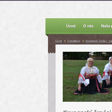
Úvod
O nás
Naša 
Úvod
Fotoalbum
Krupanskí črpáci - za