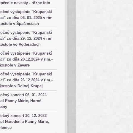
pčenie nevesty - rôzne foto
očné vystúpenie "Krupanskí
ci" zo dňa 06. 01. 2025 v rim
kostole v Špačinciach
očné vystúpenie "Krupanskí
ci" zo dňa 29. 12. 2024 v rim
kostole vo Voderadoch
očné vystúpenie "Krupanskí
ci" zo dňa 28.12.2024 v rim.-
 kostole v Zavare
očné vystúpenie "Krupanskí
ci" zo dňa 26.12.2024 v rim.-
 kostole v Dolnej Krupej
očný koncert 06. 01. 2024
ol Panny Márie, Horné
šany
očný koncert 30. 12. 2023
ol Narodenia Panny Márie,
lenice