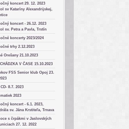
očný koncert 29. 12. 2023
ol sv Kataríny Alexandrijskej,
tice
očný koncert - 26.12. 2023
ol sv. Petra a Pavla, Trstín
očné koncerty 2023/2024
očné trhy 2.12.2023
é Orešany 21.10.2023
CHÁDZKA V ČASE 15.10.2023
okov FSS Senior klub Opoj 23.
2023
 CD- 8.7. 2023
matiek 2023
očný koncert - 6.1. 2023,
drála sv. Jána Krstiteľa, Trnava
oce s črpákmi v Jaslovských
niciach 27. 12. 2022