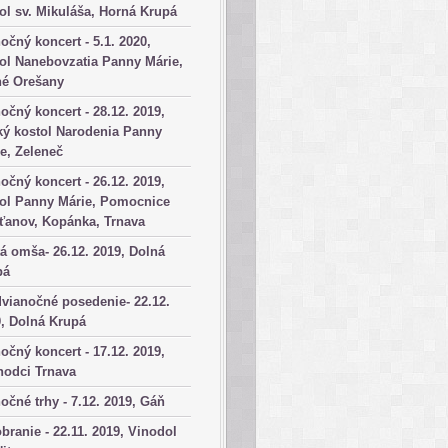
ol sv. Mikuláša, Horná Krupá
očný koncert - 5.1. 2020,
ol Nanebovzatia Panny Márie,
né Orešany
očný koncert - 28.12. 2019,
ký kostol Narodenia Panny
e, Zeleneč
očný koncert - 26.12. 2019,
tol Panny Márie, Pomocnice
ťanov, Kopánka, Trnava
á omša- 26.12. 2019, Dolná
pá
vianočné posedenie- 22.12.
, Dolná Krupá
očný koncert - 17.12. 2019,
hodci Trnava
očné trhy - 7.12. 2019, Gáň
branie - 22.11. 2019, Vinodol