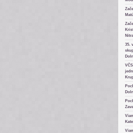
Zače
Matú
Zače
Kris
Nitr
35. 
skup
Dol
VČS 
jedn
Kru
Poch
Dol
Poch
Zav
Vian
Kate
Vian