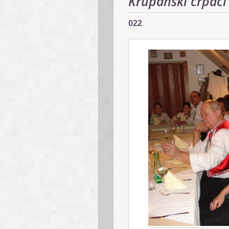
Krupanskí črpáci 
022