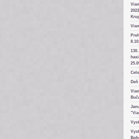
Vian
2022
Kru
Vian
Pre
8.10
130.
has
25.0
Celo
Deň 
Vian
Buč
Janu
"Vi
Vyst
Vyst
Boh