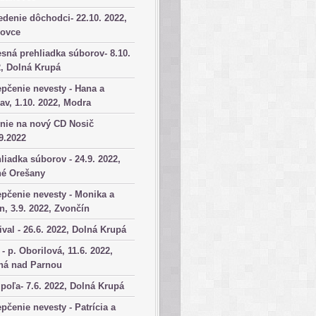
denie dôchodci- 22.10. 2022,
kovce
sná prehliadka súborov- 8.10.
, Dolná Krupá
pčenie nevesty - Hana a
av, 1.10. 2022, Modra
nie na nový CD Nosič
9.2022
liadka súborov - 24.9. 2022,
né Orešany
pčenie nevesty - Monika a
n, 3.9. 2022, Zvončín
ival - 26.6. 2022, Dolná Krupá
 - p. Oborilová, 11.6. 2022,
há nad Parnou
poľa- 7.6. 2022, Dolná Krupá
pčenie nevesty - Patrícia a