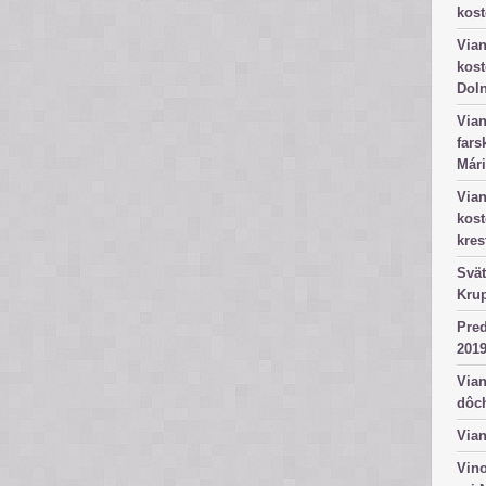
kost
Vian
kost
Dol
Vian
fars
Mári
Vian
kos
kres
Svät
Kru
Pred
2019
Vian
dôc
Vian
Vino