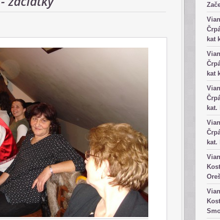
- začiatky
Zače
Vian
Črpá
kat 
Vian
Črpá
kat 
Vian
Črpá
kat.
Vian
Črpá
kat.
Vian
Kost
Ore
Vian
Kost
Smo