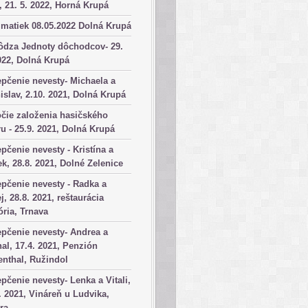
, 21. 5. 2022, Horná Krupá
matiek 08.05.2022 Dolná Krupá
ôdza Jednoty dôchodcov- 29.
022, Dolná Krupá
pčenie nevesty- Michaela a
islav, 2.10. 2021, Dolná Krupá
čie založenia hasičského
u - 25.9. 2021, Dolná Krupá
pčenie nevesty - Kristína a
k, 28.8. 2021, Dolné Zelenice
pčenie nevesty - Radka a
j, 28.8. 2021, reštaurácia
ória, Trnava
pčenie nevesty- Andrea a
al, 17.4. 2021, Penzión
nthal, Ružindol
pčenie nevesty- Lenka a Vitali,
. 2021, Vináreň u Ludvika,
ra