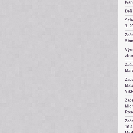
Ivan
Ďeň 
Sch
3. 2
Zače
Stan
Výro
zbor
Zače
Mare
Zače
Mate
Vikt
Zače
Mich
Rose
Zače
16.4
Mod