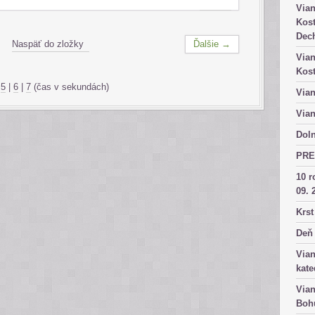
Vian
Kost
Dech
Naspäť do zložky
Ďalšie →
Vian
Kost
|
5
|
6
|
7
(čas v sekundách)
Vian
Vian
Doln
PRE
10 r
09. 
Krst
Deň 
Vian
kate
Vian
Bohu