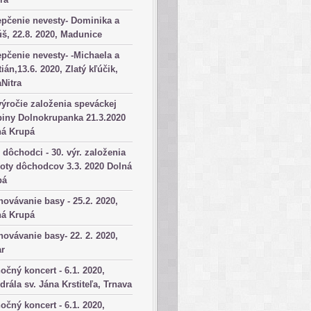
pčenie nevesty- Dominika a
š, 22.8. 2020, Madunice
pčenie nevesty- -Michaela a
tián,13.6. 2020, Zlatý kľúčik,
aNitra
výročie založenia speváckej
iny Dolnokrupanka 21.3.2020
ná Krupá
dôchodci - 30. výr. založenia
oty dôchodcov 3.3. 2020 Dolná
pá
ovávanie basy - 25.2. 2020,
ná Krupá
ovávanie basy- 22. 2. 2020,
ar
očný koncert - 6.1. 2020,
drála sv. Jána Krstiteľa, Trnava
očný koncert - 6.1. 2020,