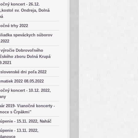
očný koncert - 26.12.
,kostol sv. Ondreja, Dolná
pá
očné trhy 2022
hliadka speváckych súborov
.2022
 výročie Dobrovoľného
ičského zboru Dolná Krupá
9.2021
slovenské dni poľa 2022
matiek 2022 08.05.2022
očný koncert - 10.12. 2022,
any
ár 2019- Vianočné koncerty -
anoce s Črpákmi"
úpenie - 15.11. 2022, Naháč
úpenie - 13.11. 2022,
danovce