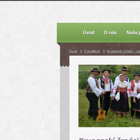
Úvod
O nás
Naša 
Úvod
Fotoalbum
Krupanskí črpáci - za