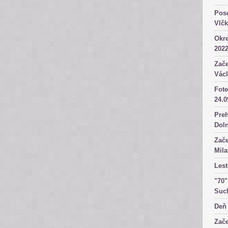
Pose
Vlč
Okre
2022
Zače
Václ
Fote
24.0
Preh
Dol
Zače
Mila
Lest
"70"
Suc
Deň 
Zače