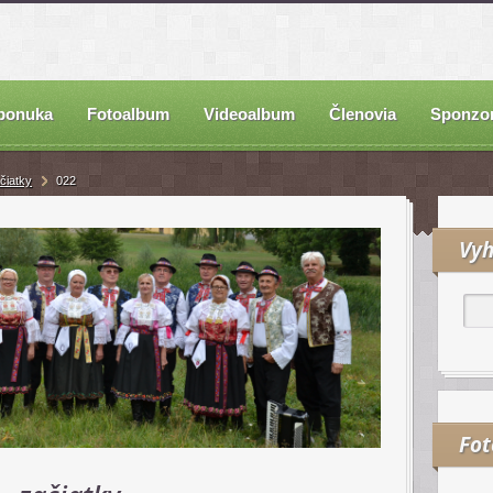
ponuka
Fotoalbum
Videoalbum
Členovia
Sponzor
čiatky
022
Vyh
Fo