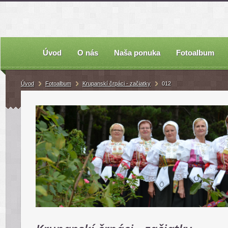
Úvod
O nás
Naša ponuka
Fotoalbum
Úvod
Fotoalbum
Krupanskí črpáci - začiatky
012