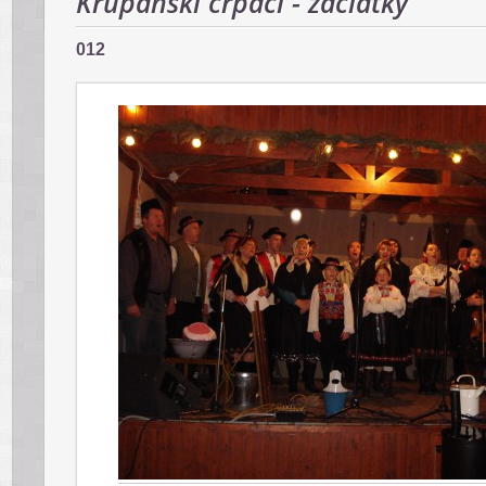
Krupanskí črpáci - začiatky
012