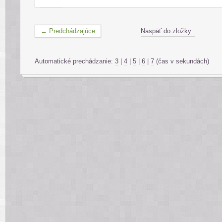
← Predchádzajúce
Naspäť do zložky
Automatické prechádzanie:
3
|
4
|
5
|
6
|
7
(čas v sekundách)