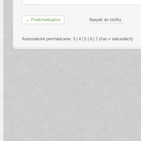
← Predchádzajúce
Naspäť do zložky
Automatické prechádzanie:
3
|
4
|
5
|
6
|
7
(čas v sekundách)