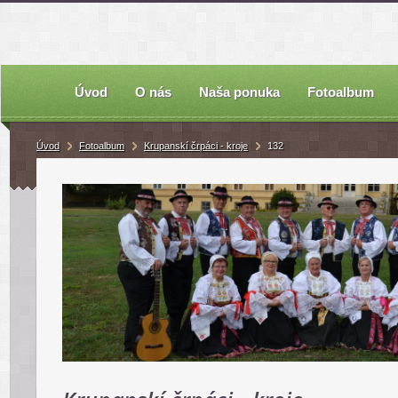
Úvod
O nás
Naša ponuka
Fotoalbum
Úvod
Fotoalbum
Krupanskí črpáci - kroje
132