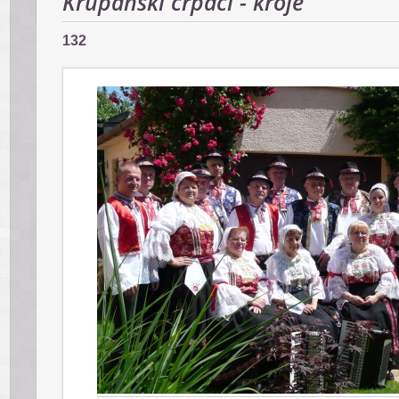
Krupanskí črpáci - kroje
132