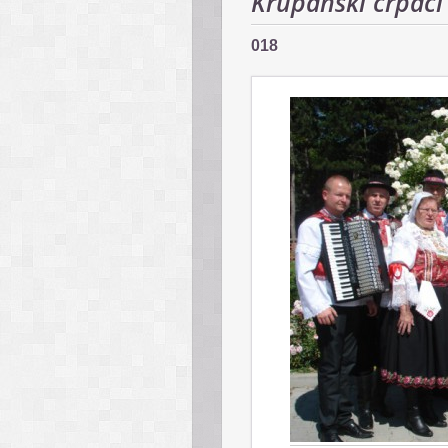
Krupanskí črpáci 
018