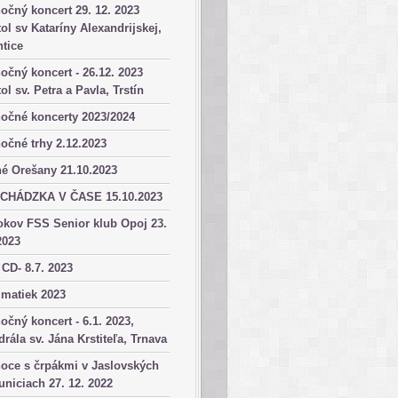
očný koncert 29. 12. 2023
ol sv Kataríny Alexandrijskej,
tice
očný koncert - 26.12. 2023
ol sv. Petra a Pavla, Trstín
očné koncerty 2023/2024
očné trhy 2.12.2023
é Orešany 21.10.2023
CHÁDZKA V ČASE 15.10.2023
okov FSS Senior klub Opoj 23.
2023
 CD- 8.7. 2023
matiek 2023
očný koncert - 6.1. 2023,
drála sv. Jána Krstiteľa, Trnava
oce s črpákmi v Jaslovských
niciach 27. 12. 2022