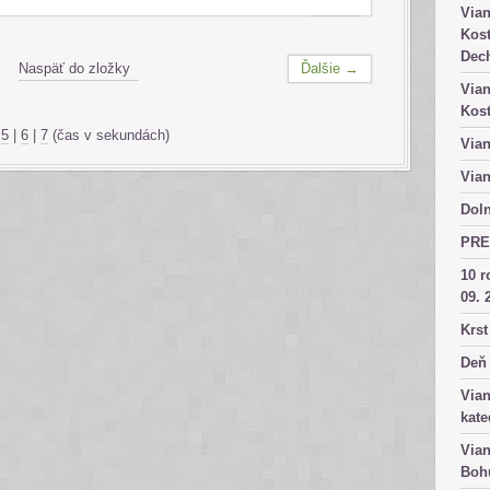
Vian
Kost
Dech
Naspäť do zložky
Ďalšie →
Vian
Kost
|
5
|
6
|
7
(čas v sekundách)
Vian
Vian
Doln
PRE
10 r
09. 
Krst
Deň 
Vian
kate
Vian
Bohu