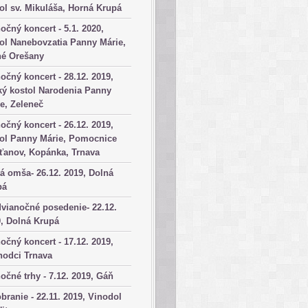
ol sv. Mikuláša, Horná Krupá
očný koncert - 5.1. 2020,
ol Nanebovzatia Panny Márie,
né Orešany
očný koncert - 28.12. 2019,
ký kostol Narodenia Panny
e, Zeleneč
očný koncert - 26.12. 2019,
tol Panny Márie, Pomocnice
ťanov, Kopánka, Trnava
á omša- 26.12. 2019, Dolná
pá
vianočné posedenie- 22.12.
, Dolná Krupá
očný koncert - 17.12. 2019,
hodci Trnava
očné trhy - 7.12. 2019, Gáň
branie - 22.11. 2019, Vinodol