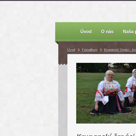
Úvod
O nás
Naša 
Úvod
Fotoalbum
Krupanskí črpáci - kr