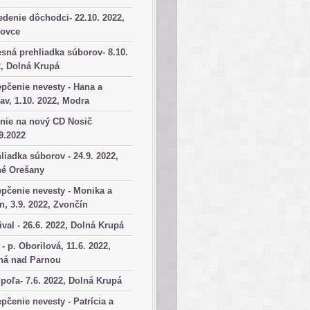
denie dôchodci- 22.10. 2022,
kovce
sná prehliadka súborov- 8.10.
, Dolná Krupá
pčenie nevesty - Hana a
av, 1.10. 2022, Modra
nie na nový CD Nosič
9.2022
liadka súborov - 24.9. 2022,
né Orešany
pčenie nevesty - Monika a
n, 3.9. 2022, Zvončín
ival - 26.6. 2022, Dolná Krupá
 - p. Oborilová, 11.6. 2022,
há nad Parnou
poľa- 7.6. 2022, Dolná Krupá
pčenie nevesty - Patrícia a