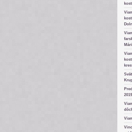
kost
Vian
kost
Dol
Vian
fars
Mári
Vian
kos
kres
Svät
Kru
Pred
2019
Vian
dôc
Vian
Vino