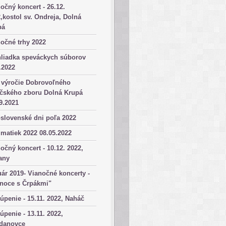
očný koncert - 26.12.
,kostol sv. Ondreja, Dolná
pá
očné trhy 2022
hliadka speváckych súborov
.2022
 výročie Dobrovoľného
ičského zboru Dolná Krupá
9.2021
slovenské dni poľa 2022
matiek 2022 08.05.2022
očný koncert - 10.12. 2022,
any
ár 2019- Vianočné koncerty -
anoce s Črpákmi"
úpenie - 15.11. 2022, Naháč
úpenie - 13.11. 2022,
danovce