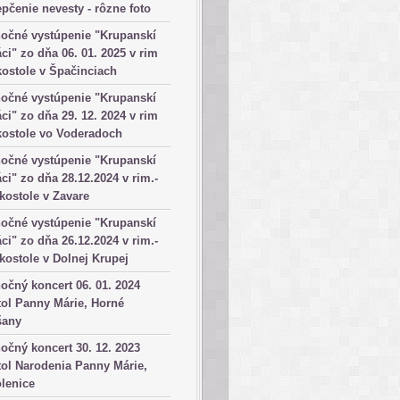
pčenie nevesty - rôzne foto
očné vystúpenie "Krupanskí
ci" zo dňa 06. 01. 2025 v rim
kostole v Špačinciach
očné vystúpenie "Krupanskí
ci" zo dňa 29. 12. 2024 v rim
kostole vo Voderadoch
očné vystúpenie "Krupanskí
ci" zo dňa 28.12.2024 v rim.-
 kostole v Zavare
očné vystúpenie "Krupanskí
ci" zo dňa 26.12.2024 v rim.-
 kostole v Dolnej Krupej
očný koncert 06. 01. 2024
ol Panny Márie, Horné
šany
očný koncert 30. 12. 2023
ol Narodenia Panny Márie,
lenice