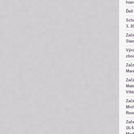
Ivan
Ďeň 
Sch
3. 2
Zače
Stan
Výro
zbor
Zače
Mare
Zače
Mate
Vikt
Zače
Mich
Rose
Zače
16.4
Mod