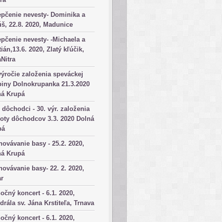
pčenie nevesty- Dominika a
š, 22.8. 2020, Madunice
pčenie nevesty- -Michaela a
tián,13.6. 2020, Zlatý kľúčik,
aNitra
výročie založenia speváckej
iny Dolnokrupanka 21.3.2020
ná Krupá
dôchodci - 30. výr. založenia
oty dôchodcov 3.3. 2020 Dolná
pá
ovávanie basy - 25.2. 2020,
ná Krupá
ovávanie basy- 22. 2. 2020,
ar
očný koncert - 6.1. 2020,
drála sv. Jána Krstiteľa, Trnava
očný koncert - 6.1. 2020,