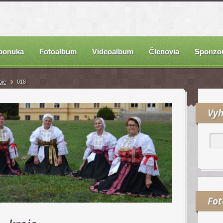
ponuka
Fotoalbum
Videoalbum
Členovia
Sponzor
oje
018
Vyh
Fo