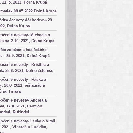
, 21. 5. 2022, Horná Krupá
matiek 08.05.2022 Dolná Krupá
ôdza Jednoty dôchodcov- 29.
022, Dolná Krupá
pčenie nevesty- Michaela a
islav, 2.10. 2021, Dolná Krupá
čie založenia hasičského
u - 25.9. 2021, Dolná Krupá
pčenie nevesty - Kristína a
k, 28.8. 2021, Dolné Zelenice
pčenie nevesty - Radka a
j, 28.8. 2021, reštaurácia
ória, Trnava
pčenie nevesty- Andrea a
al, 17.4. 2021, Penzión
nthal, Ružindol
pčenie nevesty- Lenka a Vitali,
. 2021, Vináreň u Ludvika,
ra