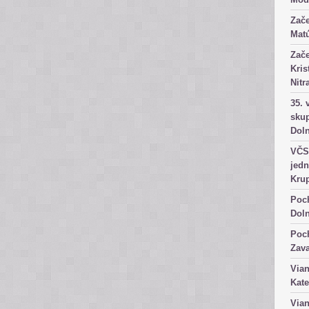
Zače
Matú
Zače
Kris
Nitr
35. 
skup
Dol
VČS 
jedn
Kru
Poch
Dol
Poch
Zav
Vian
Kate
Vian