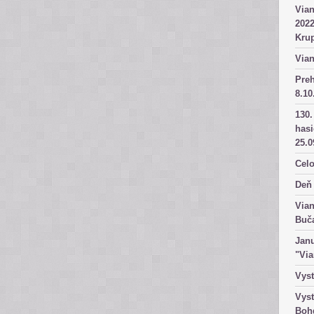
Vian
2022
Kru
Vian
Pre
8.10
130.
has
25.0
Celo
Deň 
Vian
Buč
Janu
"Vi
Vyst
Vyst
Boh