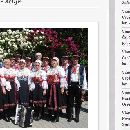
- kroje
Zače
Vian
Črpá
kat 
Vian
Črpá
kat 
Vian
Črpá
kat.
Vian
Črpá
kat.
Vian
Kost
Ore
Vian
Kost
Smo