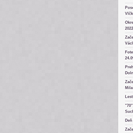
Pose
Vlč
Okre
2022
Zače
Václ
Fote
24.0
Preh
Dol
Zače
Mila
Lest
"70"
Suc
Deň 
Zače