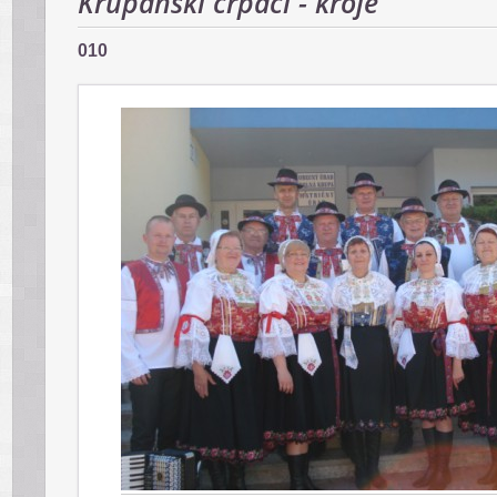
Krupanskí črpáci - kroje
010