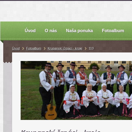
Úvod
O nás
Naša ponuka
Fotoalbum
Úvod
Fotoalbum
Krupanskí črpáci - kroje
113