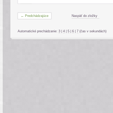
← Predchádzajúce
Naspäť do zložky
Automatické prechádzanie:
3
|
4
|
5
|
6
|
7
(čas v sekundách)