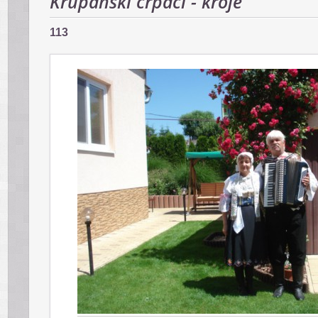
Krupanskí črpáci - kroje
113