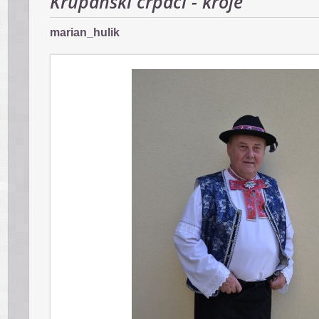
Krupanskí črpáci - kroje
marian_hulik