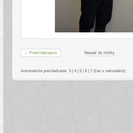
← Predchádzajúce
Naspäť do zložky
Automatické prechádzanie:
3
|
4
|
5
|
6
|
7
(čas v sekundách)