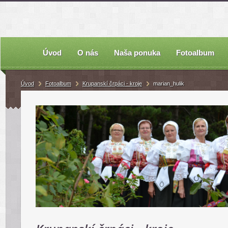
Úvod
O nás
Naša ponuka
Fotoalbum
Úvod
Fotoalbum
Krupanskí črpáci - kroje
marian_hulik