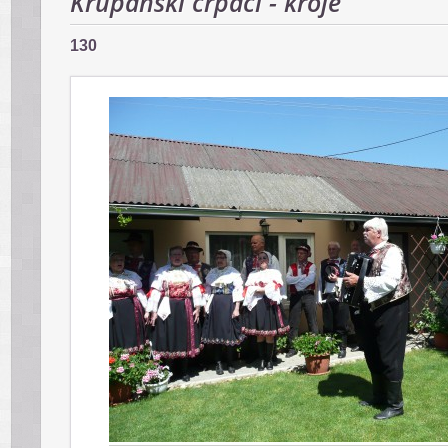
Krupanskí črpáci - kroje
130