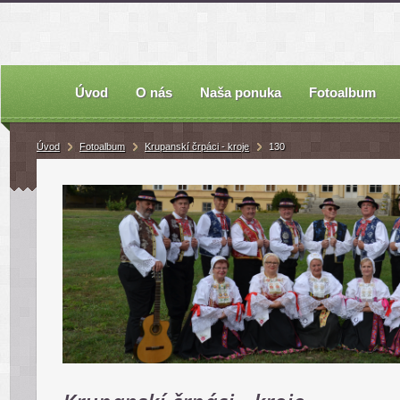
Úvod
O nás
Naša ponuka
Fotoalbum
Úvod
Fotoalbum
Krupanskí črpáci - kroje
130