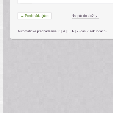
← Predchádzajúce
Naspäť do zložky
Automatické prechádzanie:
3
|
4
|
5
|
6
|
7
(čas v sekundách)