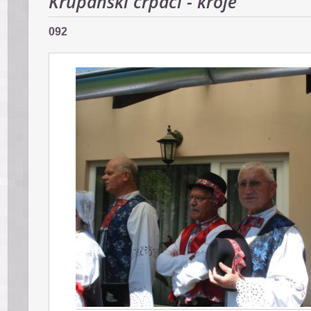
Krupanskí črpáci - kroje
092