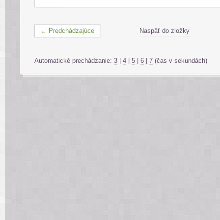
← Predchádzajúce
Naspäť do zložky
Automatické prechádzanie:
3
|
4
|
5
|
6
|
7
(čas v sekundách)