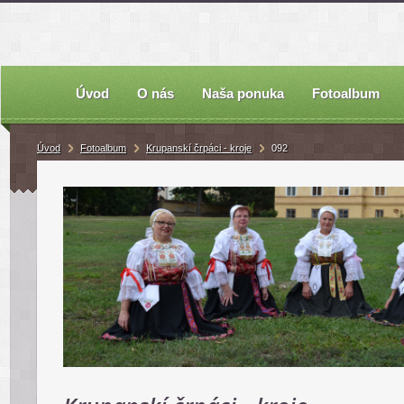
Úvod
O nás
Naša ponuka
Fotoalbum
Úvod
Fotoalbum
Krupanskí črpáci - kroje
092