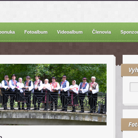
ponuka
Fotoalbum
Videoalbum
Členovia
Sponzor
Vyh
Fo