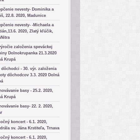
pčenie nevesty- Dominika a
š, 22.8. 2020, Madunice
pčenie nevesty- -Michaela a
tián,13.6. 2020, Zlatý kľúčik,
aNitra
výročie založenia speváckej
iny Dolnokrupanka 21.3.2020
ná Krupá
dôchodci - 30. výr. založenia
oty dôchodcov 3.3. 2020 Dolná
pá
ovávanie basy - 25.2. 2020,
ná Krupá
ovávanie basy- 22. 2. 2020,
ar
očný koncert - 6.1. 2020,
drála sv. Jána Krstiteľa, Trnava
očný koncert - 6.1. 2020,