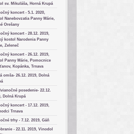
ol sv. Mikuláša, Horná Krupá
očný koncert - 5.1. 2020,
ol Nanebovzatia Panny Márie,
né Orešany
očný koncert - 28.12. 2019,
ký kostol Narodenia Panny
e, Zeleneč
očný koncert - 26.12. 2019,
tol Panny Márie, Pomocnice
ťanov, Kopánka, Trnava
á omša- 26.12. 2019, Dolná
pá
vianočné posedenie- 22.12.
, Dolná Krupá
očný koncert - 17.12. 2019,
hodci Trnava
očné trhy - 7.12. 2019, Gáň
branie - 22.11. 2019, Vinodol