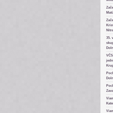
Zače
Matú
Zače
Kris
Nitr
35. 
skup
Dol
VČS 
jedn
Kru
Poch
Dol
Poch
Zav
Vian
Kate
Vian