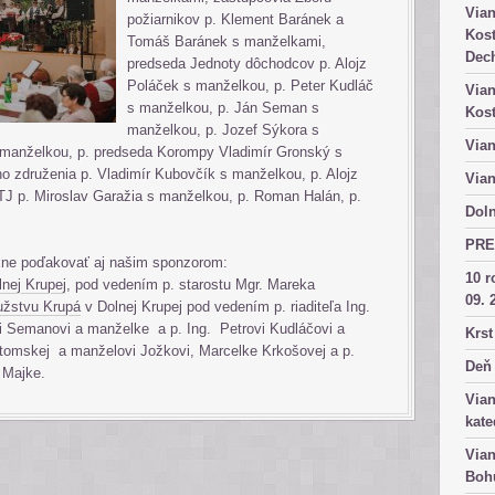
Vian
požiarnikov p. Klement Baránek a
Kost
Tomáš Baránek s manželkami,
Dech
predseda Jednoty dôchodcov p. Alojz
Poláček s manželkou, p. Peter Kudláč
Vian
s manželkou, p. Ján Seman s
Kost
manželkou, p. Jozef Sýkora s
Vian
 manželkou, p. predseda Korompy Vladimír Gronský s
 združenia p. Vladimír Kubovčík s manželkou, p. Alojz
Vian
J p. Miroslav Garažia s manželkou, p. Roman Halán, p.
Doln
PRE
ekne poďakovať aj našim sponzorom:
10 r
lnej Krupej
, pod vedením p. starostu Mgr. Mareka
09. 
užstvu Krupá
v Dolnej Krupej pod vedením p. riaditeľa Ing.
i Semanovi a manželke a p. Ing. Petrovi Kudláčovi a
Krst
itomskej a manželovi Jožkovi, Marcelke Krkošovej a p.
Deň 
 Majke.
Vian
kate
Vian
Bohu