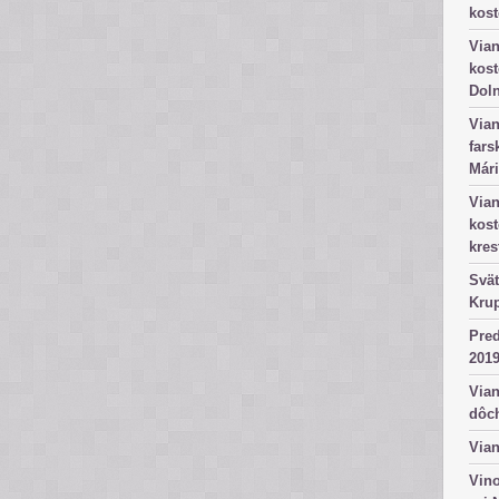
kost
Vian
kost
Dol
Vian
fars
Mári
Vian
kos
kres
Svät
Kru
Pred
2019
Vian
dôc
Vian
Vino