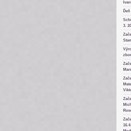
Ivan
Ďeň 
Sch
3. 2
Zače
Stan
Výro
zbor
Zače
Mare
Zače
Mate
Vikt
Zače
Mich
Rose
Zače
16.4
Mod