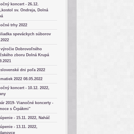
očný koncert - 26.12.
,kostol sv. Ondreja, Dolná
pá
očné trhy 2022
hliadka speváckych súborov
.2022
 výročie Dobrovoľného
ičského zboru Dolná Krupá
9.2021
slovenské dni poľa 2022
matiek 2022 08.05.2022
očný koncert - 10.12. 2022,
any
ár 2019- Vianočné koncerty -
anoce s Črpákmi"
úpenie - 15.11. 2022, Naháč
úpenie - 13.11. 2022,
danovce