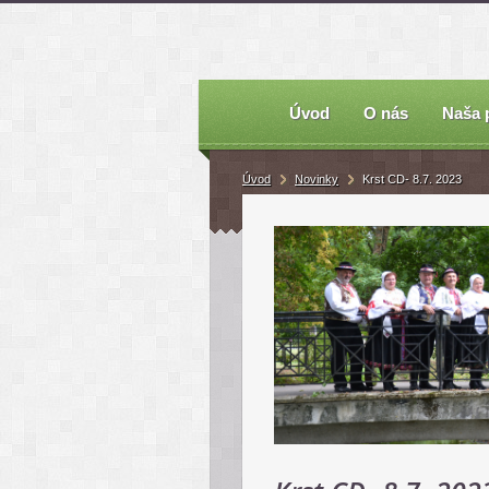
Úvod
O nás
Naša 
Úvod
Novinky
Krst CD- 8.7. 2023