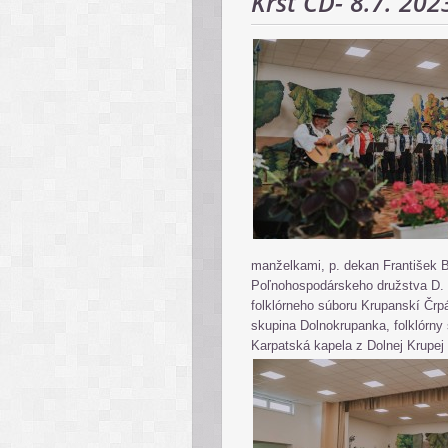
Krst CD- 8.7. 202
manželkami, p. dekan František Ba
Poľnohospodárskeho družstva D. 
folklórneho súboru Krupanskí Črp
skupina Dolnokrupanka, folklórn
Karpatská kapela z Dolnej Krupej 