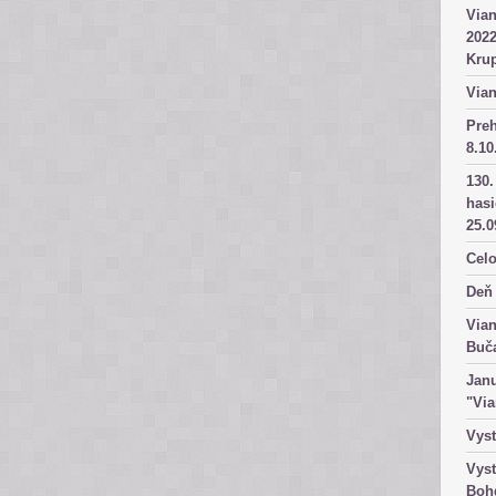
Vian
2022
Kru
Vian
Pre
8.10
130.
has
25.0
Celo
Deň 
Vian
Buč
Janu
"Vi
Vyst
Vyst
Boh