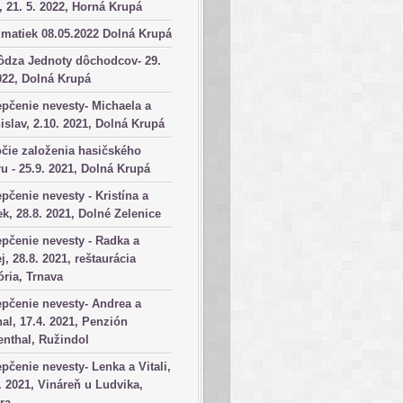
, 21. 5. 2022, Horná Krupá
matiek 08.05.2022 Dolná Krupá
ôdza Jednoty dôchodcov- 29.
022, Dolná Krupá
pčenie nevesty- Michaela a
islav, 2.10. 2021, Dolná Krupá
čie založenia hasičského
u - 25.9. 2021, Dolná Krupá
pčenie nevesty - Kristína a
k, 28.8. 2021, Dolné Zelenice
pčenie nevesty - Radka a
j, 28.8. 2021, reštaurácia
ória, Trnava
pčenie nevesty- Andrea a
al, 17.4. 2021, Penzión
nthal, Ružindol
pčenie nevesty- Lenka a Vitali,
. 2021, Vináreň u Ludvika,
ra