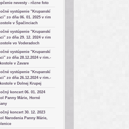
pčenie nevesty - rôzne foto
očné vystúpenie "Krupanskí
ci" zo dňa 06. 01. 2025 v rim
kostole v Špačinciach
očné vystúpenie "Krupanskí
ci" zo dňa 29. 12. 2024 v rim
kostole vo Voderadoch
očné vystúpenie "Krupanskí
ci" zo dňa 28.12.2024 v rim.-
 kostole v Zavare
očné vystúpenie "Krupanskí
ci" zo dňa 26.12.2024 v rim.-
 kostole v Dolnej Krupej
očný koncert 06. 01. 2024
ol Panny Márie, Horné
šany
očný koncert 30. 12. 2023
ol Narodenia Panny Márie,
lenice