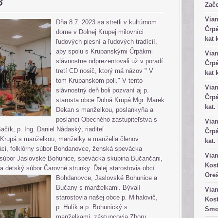
3
Zače
Vian
Dňa 8.7. 2023 sa stretli v kultúrnom
Črpá
dome v Dolnej Krupej milovníci
kat 
ľudových piesní a ľudových tradícií,
aby spolu s Krupanskými Črpákmi
Vian
slávnostne odprezentovali už v poradí
Črpá
tretí CD nosič, ktorý má názov " V
kat 
tom Krupanskom poli." V tento
Vian
slávnostný deň boli pozvaní aj p.
Črpá
starosta obce Dolná Krupá Mgr. Marek
kat.
Dekan s manželkou, poslankyňa a
poslanci Obecného zastupiteľstva s
Vian
čík, p. Ing. Daniel Nádaský, riaditeľ
Črpá
Krupá s manželkou, manželky a manželia členov
kat.
áci, folklórny súbor Bohdanovce, ženská spevácka
Vian
y súbor Jaslovské Bohunice, spevácka skupina Bučančani,
Kost
a detský súbor Čarovné strunky. Ďalej starostovia obcí
Ore
Bohdanovce, Jaslovské
Bohunice a
Bučany s manželkami. Bývalí
Vian
starostovia našej obce p. Mihalovič,
Kost
p. Hulík a p. Bohunický s
Smo
manželkami, zástupcovia Zboru