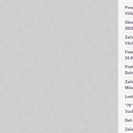
Pose
Vlč
Okre
2022
Zače
Václ
Fote
24.0
Preh
Dol
Zače
Mila
Lest
"70"
Suc
Deň 
Zače