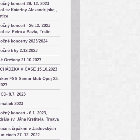
očný koncert 29. 12. 2023
ol sv Kataríny Alexandrijskej,
tice
očný koncert - 26.12. 2023
ol sv. Petra a Pavla, Trstín
očné koncerty 2023/2024
očné trhy 2.12.2023
é Orešany 21.10.2023
CHÁDZKA V ČASE 15.10.2023
okov FSS Senior klub Opoj 23.
2023
 CD- 8.7. 2023
matiek 2023
očný koncert - 6.1. 2023,
drála sv. Jána Krstiteľa, Trnava
oce s črpákmi v Jaslovských
niciach 27. 12. 2022