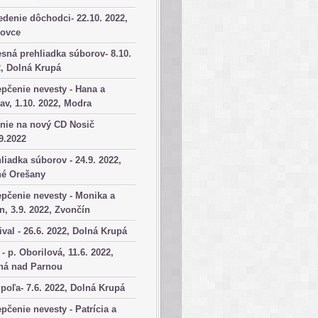
denie dôchodci- 22.10. 2022,
kovce
sná prehliadka súborov- 8.10.
, Dolná Krupá
pčenie nevesty - Hana a
av, 1.10. 2022, Modra
nie na nový CD Nosič
9.2022
liadka súborov - 24.9. 2022,
né Orešany
pčenie nevesty - Monika a
n, 3.9. 2022, Zvončín
ival - 26.6. 2022, Dolná Krupá
 - p. Oborilová, 11.6. 2022,
há nad Parnou
poľa- 7.6. 2022, Dolná Krupá
pčenie nevesty - Patrícia a