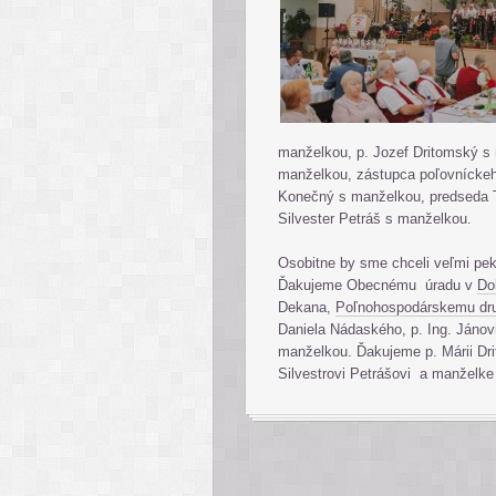
manželkou, p. Jozef Dritomský s
manželkou, zástupca poľovníckeho
Konečný s manželkou, predseda T
Silvester Petráš s manželkou.
Osobitne by sme chceli veľmi p
Ďakujeme Obecnému úradu v
Do
Dekana,
Poľnohospodárskemu dr
Daniela Nádaského, p. Ing. Jánov
manželkou. Ďakujeme p. Márii Dr
Silvestrovi Petrášovi a manželke