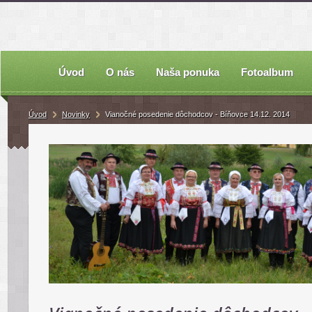
Úvod
O nás
Naša ponuka
Fotoalbum
Úvod
Novinky
Vianočné posedenie dôchodcov - Bíňovce 14.12. 2014