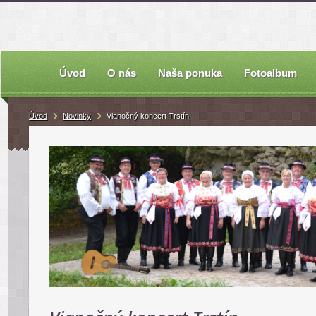
Úvod
O nás
Naša ponuka
Fotoalbum
Úvod
Novinky
Vianočný koncert Trstín