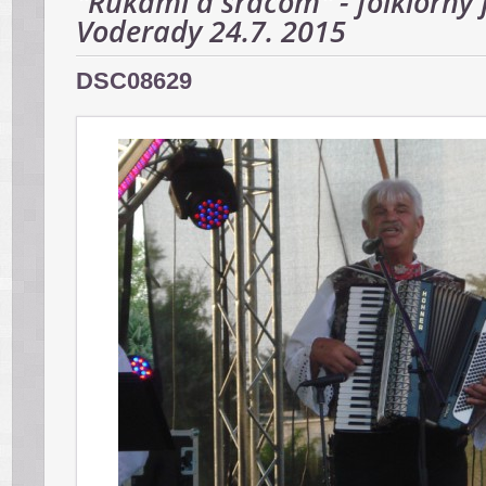
"Rukami a srdcom" - folklórny f
Voderady 24.7. 2015
DSC08629