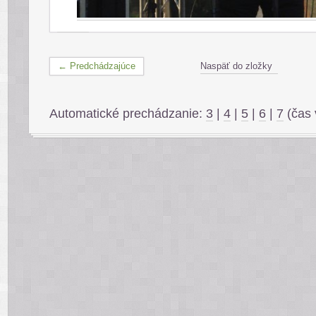
← Predchádzajúce
Naspäť do zložky
Automatické prechádzanie:
3
|
4
|
5
|
6
|
7
(čas 