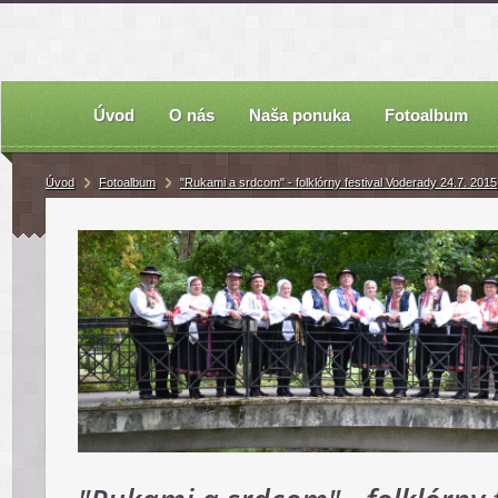
Úvod
O nás
Naša ponuka
Fotoalbum
Úvod
Fotoalbum
"Rukami a srdcom" - folklórny festival Voderady 24.7. 2015