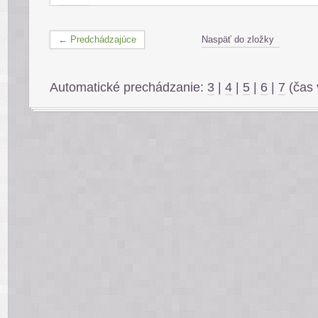
← Predchádzajúce
Naspäť do zložky
Automatické prechádzanie:
3
|
4
|
5
|
6
|
7
(čas 