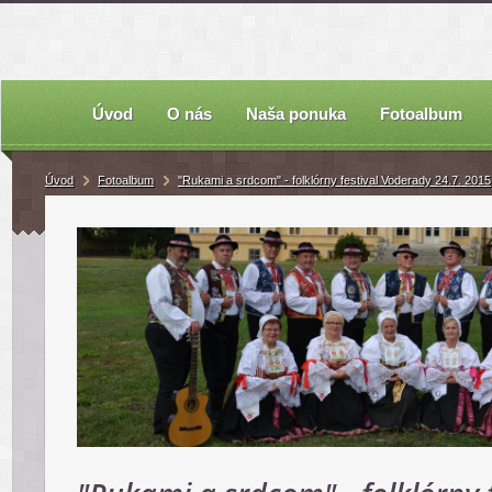
Úvod
O nás
Naša ponuka
Fotoalbum
Úvod
Fotoalbum
"Rukami a srdcom" - folklórny festival Voderady 24.7. 2015