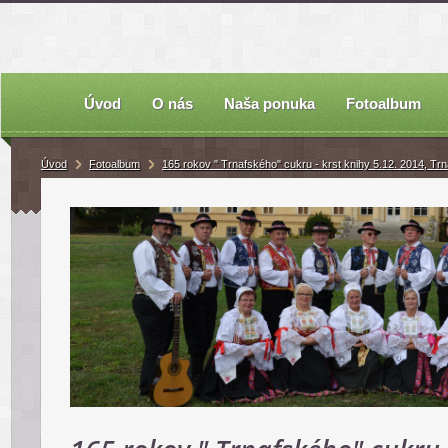
Úvod
O nás
Naša ponuka
Fotoalbum
Úvod
Fotoalbum
165 rokov " Trnafského" cukru - krst knihy 5.12. 2014, Tr