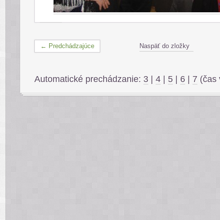
← Predchádzajúce
Naspäť do zložky
Automatické prechádzanie:
3
|
4
|
5
|
6
|
7
(čas 