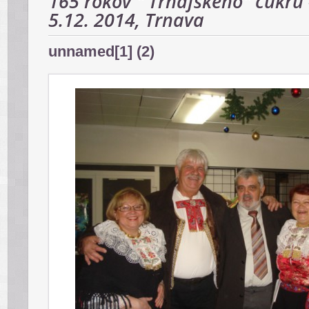
165 rokov " Trnafského" cukru 
5.12. 2014, Trnava
unnamed[1] (2)