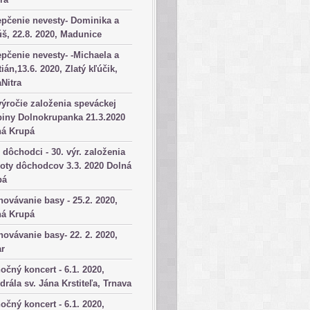
pčenie nevesty- Dominika a
š, 22.8. 2020, Madunice
pčenie nevesty- -Michaela a
tián,13.6. 2020, Zlatý kľúčik,
aNitra
výročie založenia speváckej
iny Dolnokrupanka 21.3.2020
ná Krupá
dôchodci - 30. výr. založenia
oty dôchodcov 3.3. 2020 Dolná
pá
ovávanie basy - 25.2. 2020,
ná Krupá
ovávanie basy- 22. 2. 2020,
ar
očný koncert - 6.1. 2020,
drála sv. Jána Krstiteľa, Trnava
očný koncert - 6.1. 2020,