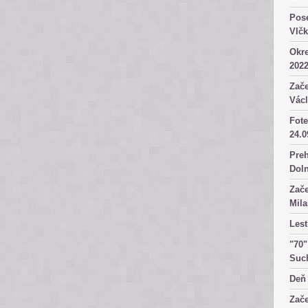
Pose
Vlč
Okre
2022
Zače
Václ
Fote
24.0
Preh
Dol
Zače
Mila
Lest
"70"
Suc
Deň 
Zače