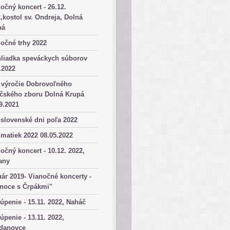
očný koncert - 26.12.
,kostol sv. Ondreja, Dolná
pá
očné trhy 2022
hliadka speváckych súborov
.2022
 výročie Dobrovoľného
ičského zboru Dolná Krupá
9.2021
slovenské dni poľa 2022
matiek 2022 08.05.2022
očný koncert - 10.12. 2022,
any
ár 2019- Vianočné koncerty -
anoce s Črpákmi"
úpenie - 15.11. 2022, Naháč
úpenie - 13.11. 2022,
danovce