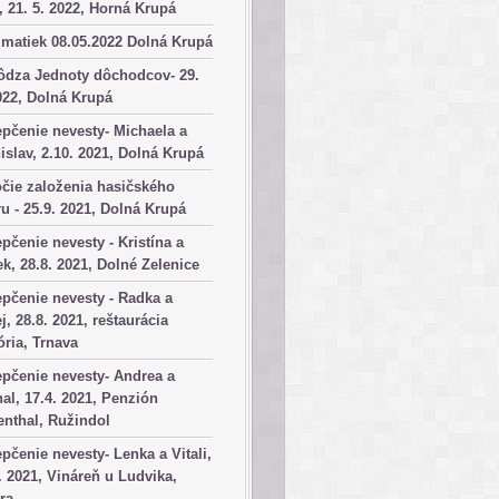
, 21. 5. 2022, Horná Krupá
matiek 08.05.2022 Dolná Krupá
ôdza Jednoty dôchodcov- 29.
022, Dolná Krupá
pčenie nevesty- Michaela a
islav, 2.10. 2021, Dolná Krupá
čie založenia hasičského
u - 25.9. 2021, Dolná Krupá
pčenie nevesty - Kristína a
k, 28.8. 2021, Dolné Zelenice
pčenie nevesty - Radka a
j, 28.8. 2021, reštaurácia
ória, Trnava
pčenie nevesty- Andrea a
al, 17.4. 2021, Penzión
nthal, Ružindol
pčenie nevesty- Lenka a Vitali,
. 2021, Vináreň u Ludvika,
ra