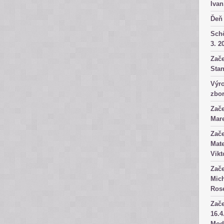
Ivan
Ďeň 
Sch
3. 2
Zače
Stan
Výro
zbor
Zače
Mare
Zače
Mate
Vikt
Zače
Mich
Rose
Zače
16.4
Mod