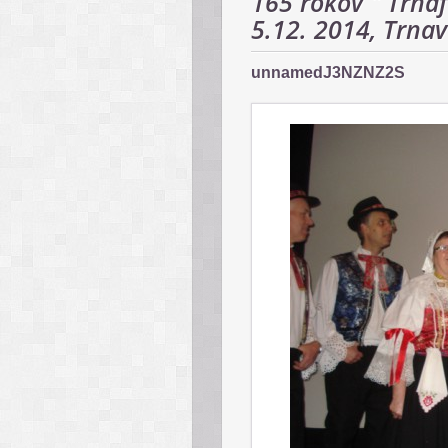
165 rokov " Trnaf
5.12. 2014, Trna
unnamedJ3NZNZ2S