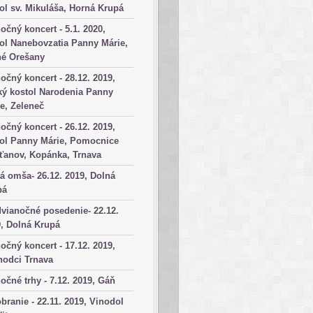
ol sv. Mikuláša, Horná Krupá
očný koncert - 5.1. 2020,
ol Nanebovzatia Panny Márie,
né Orešany
očný koncert - 28.12. 2019,
ký kostol Narodenia Panny
e, Zeleneč
očný koncert - 26.12. 2019,
tol Panny Márie, Pomocnice
ťanov, Kopánka, Trnava
á omša- 26.12. 2019, Dolná
pá
vianočné posedenie- 22.12.
, Dolná Krupá
očný koncert - 17.12. 2019,
hodci Trnava
očné trhy - 7.12. 2019, Gáň
branie - 22.11. 2019, Vinodol