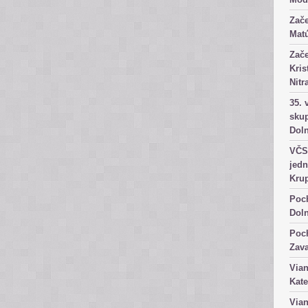
Zače
Matú
Zače
Kris
Nitr
35. 
skup
Dol
VČS 
jedn
Kru
Poch
Dol
Poch
Zav
Vian
Kate
Vian