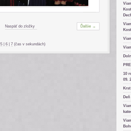
Vian
Kost
Dech
Vian
Naspäť do zložky
Ďalšie →
Kost
Vian
|
5
|
6
|
7
(čas v sekundách)
Vian
Doln
PRE
10 r
09. 
Krst
Deň 
Vian
kate
Vian
Bohu