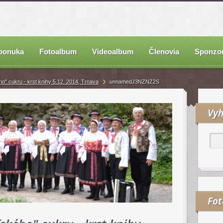
ponuka
Fotoalbum
Videoalbum
Členovia
Sponzor
o" cukru - krst knihy 5.12. 2014, Trnava
unnamedJ3NZNZ2S
Vyh
Fo