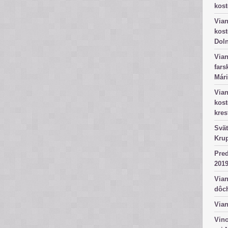
kost
Vian
kost
Dol
Vian
fars
Mári
Vian
kos
kres
Svät
Kru
Pred
2019
Vian
dôc
Vian
Vino