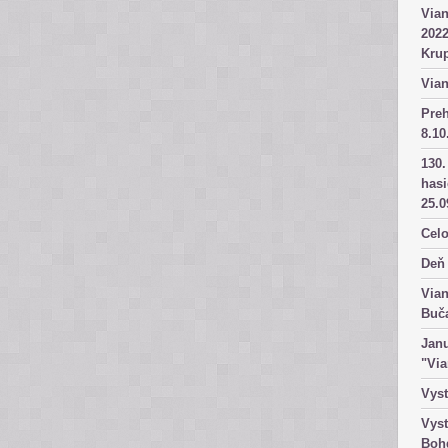
Vian
2022
Kru
Vian
Pre
8.10
130.
has
25.0
Celo
Deň 
Vian
Buč
Janu
"Vi
Vyst
Vyst
Boh