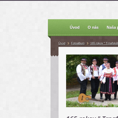
Úvod
O nás
Naša 
Úvod
Fotoalbum
165 rokov " Trnafskéh