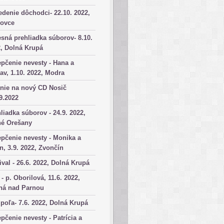
denie dôchodci- 22.10. 2022,
kovce
sná prehliadka súborov- 8.10.
, Dolná Krupá
pčenie nevesty - Hana a
av, 1.10. 2022, Modra
nie na nový CD Nosič
9.2022
liadka súborov - 24.9. 2022,
né Orešany
pčenie nevesty - Monika a
n, 3.9. 2022, Zvončín
ival - 26.6. 2022, Dolná Krupá
 - p. Oborilová, 11.6. 2022,
há nad Parnou
poľa- 7.6. 2022, Dolná Krupá
pčenie nevesty - Patrícia a