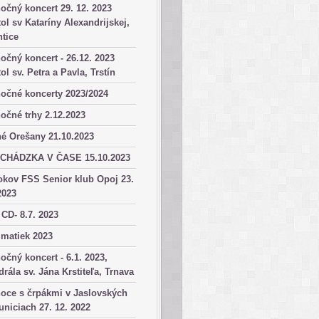
očný koncert 29. 12. 2023
ol sv Kataríny Alexandrijskej,
tice
očný koncert - 26.12. 2023
ol sv. Petra a Pavla, Trstín
očné koncerty 2023/2024
očné trhy 2.12.2023
é Orešany 21.10.2023
CHÁDZKA V ČASE 15.10.2023
okov FSS Senior klub Opoj 23.
2023
 CD- 8.7. 2023
matiek 2023
očný koncert - 6.1. 2023,
drála sv. Jána Krstiteľa, Trnava
oce s črpákmi v Jaslovských
niciach 27. 12. 2022