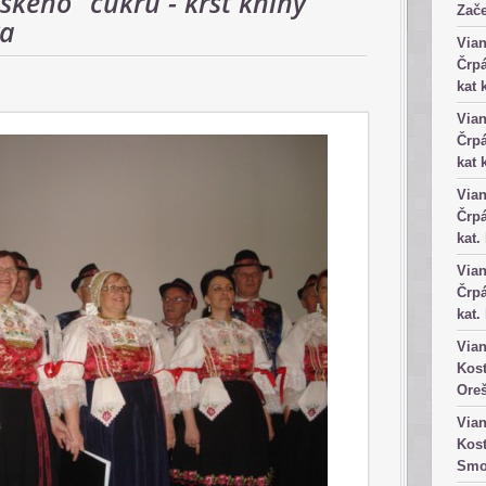
ského" cukru - krst knihy
Zače
va
Vian
Črpá
kat 
Vian
Črpá
kat 
Vian
Črpá
kat.
Vian
Črpá
kat.
Vian
Kost
Ore
Vian
Kost
Smo