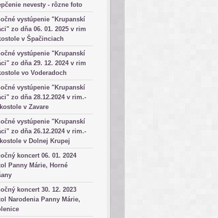
pčenie nevesty - rôzne foto
očné vystúpenie "Krupanskí
ci" zo dňa 06. 01. 2025 v rim
kostole v Špačinciach
očné vystúpenie "Krupanskí
ci" zo dňa 29. 12. 2024 v rim
kostole vo Voderadoch
očné vystúpenie "Krupanskí
ci" zo dňa 28.12.2024 v rim.-
 kostole v Zavare
očné vystúpenie "Krupanskí
ci" zo dňa 26.12.2024 v rim.-
 kostole v Dolnej Krupej
očný koncert 06. 01. 2024
ol Panny Márie, Horné
šany
očný koncert 30. 12. 2023
ol Narodenia Panny Márie,
lenice