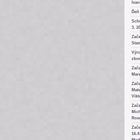
Ivan
Ďeň 
Sch
3. 2
Zače
Stan
Výro
zbor
Zače
Mare
Zače
Mate
Vikt
Zače
Mich
Rose
Zače
16.4
Mod