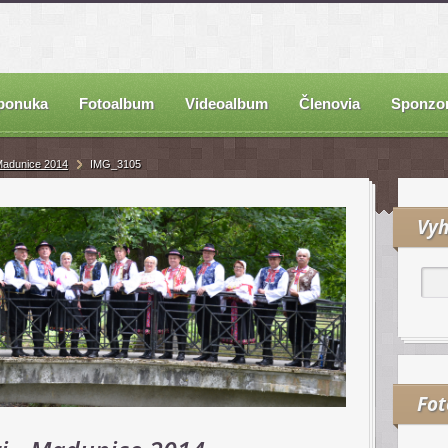
ponuka
Fotoalbum
Videoalbum
Členovia
Sponzor
 Madunice 2014
IMG_3105
Vyh
Fo