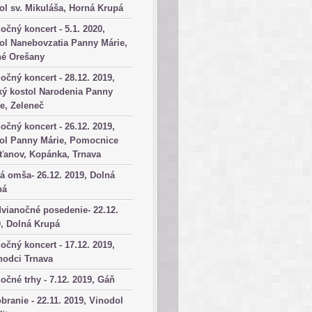
ol sv. Mikuláša, Horná Krupá
očný koncert - 5.1. 2020,
ol Nanebovzatia Panny Márie,
né Orešany
očný koncert - 28.12. 2019,
ký kostol Narodenia Panny
e, Zeleneč
očný koncert - 26.12. 2019,
tol Panny Márie, Pomocnice
ťanov, Kopánka, Trnava
á omša- 26.12. 2019, Dolná
pá
vianočné posedenie- 22.12.
, Dolná Krupá
očný koncert - 17.12. 2019,
hodci Trnava
očné trhy - 7.12. 2019, Gáň
branie - 22.11. 2019, Vinodol