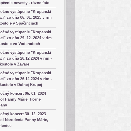
pčenie nevesty - rôzne foto
očné vystúpenie "Krupanskí
ci" zo dňa 06. 01. 2025 v rim
kostole v Špačinciach
očné vystúpenie "Krupanskí
ci" zo dňa 29. 12. 2024 v rim
kostole vo Voderadoch
očné vystúpenie "Krupanskí
ci" zo dňa 28.12.2024 v rim.-
 kostole v Zavare
očné vystúpenie "Krupanskí
ci" zo dňa 26.12.2024 v rim.-
 kostole v Dolnej Krupej
očný koncert 06. 01. 2024
ol Panny Márie, Horné
šany
očný koncert 30. 12. 2023
ol Narodenia Panny Márie,
lenice