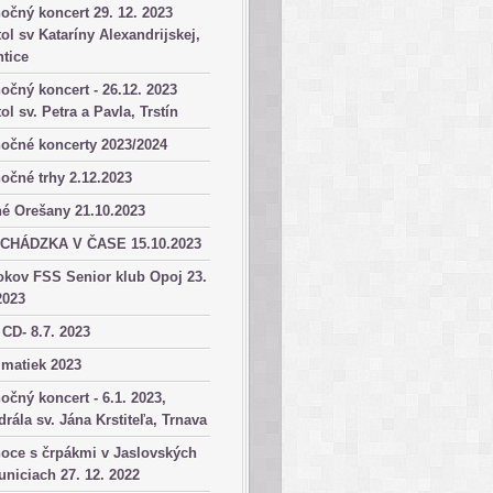
očný koncert 29. 12. 2023
ol sv Kataríny Alexandrijskej,
tice
očný koncert - 26.12. 2023
ol sv. Petra a Pavla, Trstín
očné koncerty 2023/2024
očné trhy 2.12.2023
é Orešany 21.10.2023
CHÁDZKA V ČASE 15.10.2023
okov FSS Senior klub Opoj 23.
2023
 CD- 8.7. 2023
matiek 2023
očný koncert - 6.1. 2023,
drála sv. Jána Krstiteľa, Trnava
oce s črpákmi v Jaslovských
niciach 27. 12. 2022