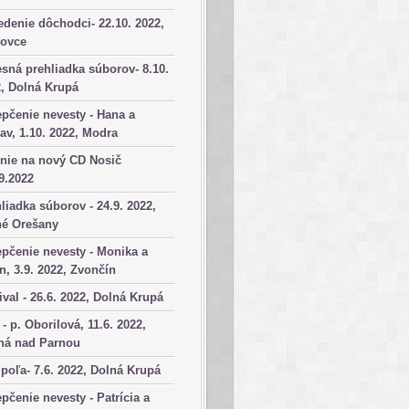
denie dôchodci- 22.10. 2022,
kovce
sná prehliadka súborov- 8.10.
, Dolná Krupá
pčenie nevesty - Hana a
av, 1.10. 2022, Modra
nie na nový CD Nosič
9.2022
liadka súborov - 24.9. 2022,
né Orešany
pčenie nevesty - Monika a
n, 3.9. 2022, Zvončín
ival - 26.6. 2022, Dolná Krupá
 - p. Oborilová, 11.6. 2022,
há nad Parnou
poľa- 7.6. 2022, Dolná Krupá
pčenie nevesty - Patrícia a