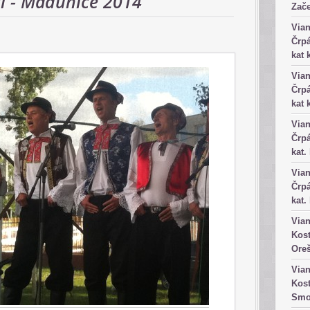
ti - Madunice 2014
Zače
Vian
Črpá
kat 
Vian
Črpá
kat 
Vian
Črpá
kat.
Vian
Črpá
kat.
Vian
Kost
Ore
Vian
Kost
Smo