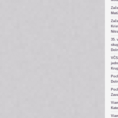
Zače
Matú
Zače
Kris
Nitr
35. 
skup
Dol
VČS 
jedn
Kru
Poch
Dol
Poch
Zav
Vian
Kate
Vian