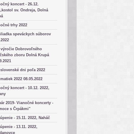
očný koncert - 26.12.
,kostol sv. Ondreja, Dolná
pá
očné trhy 2022
hliadka speváckych súborov
.2022
 výročie Dobrovoľného
ičského zboru Dolná Krupá
9.2021
slovenské dni poľa 2022
matiek 2022 08.05.2022
očný koncert - 10.12. 2022,
any
ár 2019- Vianočné koncerty -
anoce s Črpákmi"
úpenie - 15.11. 2022, Naháč
úpenie - 13.11. 2022,
danovce