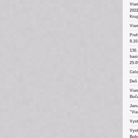
Vian
2022
Kru
Vian
Pre
8.10
130.
has
25.0
Celo
Deň 
Vian
Buč
Janu
"Vi
Vyst
Vyst
Boh