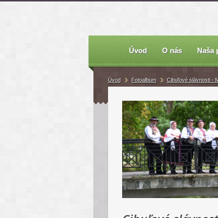
Úvod
O nás
Naša 
Úvod
Fotoalbum
Cibuľové slávnosti -