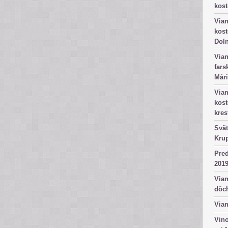
kost
Vian
kost
Dol
Vian
fars
Mári
Vian
kos
kres
Svät
Kru
Pred
2019
Vian
dôc
Vian
Vino