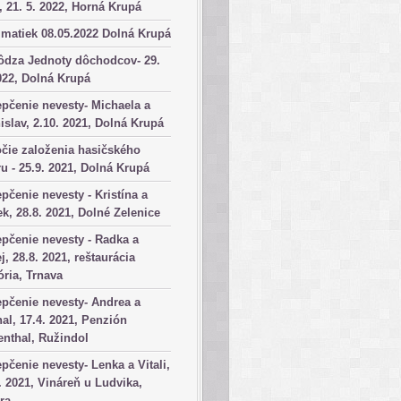
, 21. 5. 2022, Horná Krupá
matiek 08.05.2022 Dolná Krupá
ôdza Jednoty dôchodcov- 29.
022, Dolná Krupá
pčenie nevesty- Michaela a
islav, 2.10. 2021, Dolná Krupá
čie založenia hasičského
u - 25.9. 2021, Dolná Krupá
pčenie nevesty - Kristína a
k, 28.8. 2021, Dolné Zelenice
pčenie nevesty - Radka a
j, 28.8. 2021, reštaurácia
ória, Trnava
pčenie nevesty- Andrea a
al, 17.4. 2021, Penzión
nthal, Ružindol
pčenie nevesty- Lenka a Vitali,
. 2021, Vináreň u Ludvika,
ra