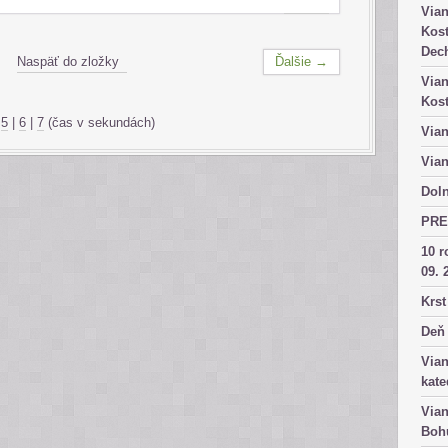
Vian
Kost
Dech
Naspäť do zložky
Ďalšie →
Vian
Kost
|
5
|
6
|
7
(čas v sekundách)
Vian
Vian
Doln
PRE
10 r
09. 
Krst
Deň 
Vian
kate
Vian
Bohu