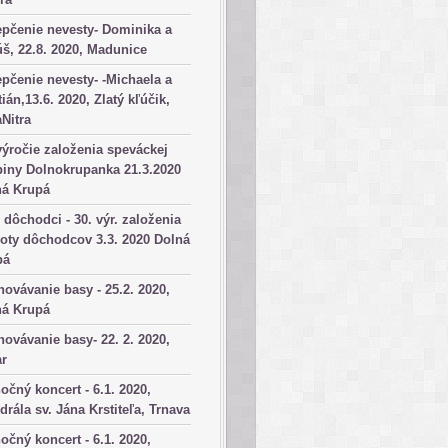
pčenie nevesty- Dominika a
š, 22.8. 2020, Madunice
pčenie nevesty- -Michaela a
tián,13.6. 2020, Zlatý kľúčik,
aNitra
výročie založenia speváckej
iny Dolnokrupanka 21.3.2020
ná Krupá
dôchodci - 30. výr. založenia
oty dôchodcov 3.3. 2020 Dolná
pá
ovávanie basy - 25.2. 2020,
ná Krupá
ovávanie basy- 22. 2. 2020,
ar
očný koncert - 6.1. 2020,
drála sv. Jána Krstiteľa, Trnava
očný koncert - 6.1. 2020,