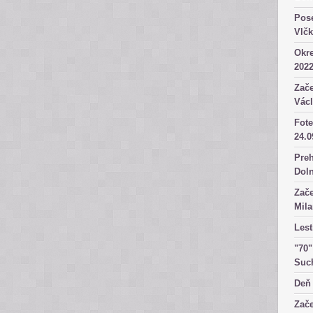
Pose
Vlč
Okre
2022
Zače
Václ
Fote
24.0
Preh
Dol
Zače
Mila
Lest
"70"
Suc
Deň 
Zače