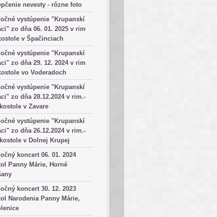
pčenie nevesty - rôzne foto
očné vystúpenie "Krupanskí
ci" zo dňa 06. 01. 2025 v rim
kostole v Špačinciach
očné vystúpenie "Krupanskí
ci" zo dňa 29. 12. 2024 v rim
kostole vo Voderadoch
očné vystúpenie "Krupanskí
ci" zo dňa 28.12.2024 v rim.-
 kostole v Zavare
očné vystúpenie "Krupanskí
ci" zo dňa 26.12.2024 v rim.-
 kostole v Dolnej Krupej
očný koncert 06. 01. 2024
ol Panny Márie, Horné
šany
očný koncert 30. 12. 2023
ol Narodenia Panny Márie,
lenice