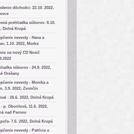
denie dôchodci- 22.10. 2022,
kovce
sná prehliadka súborov- 8.10.
, Dolná Krupá
pčenie nevesty - Hana a
av, 1.10. 2022, Modra
nie na nový CD Nosič
9.2022
liadka súborov - 24.9. 2022,
né Orešany
pčenie nevesty - Monika a
n, 3.9. 2022, Zvončín
ival - 26.6. 2022, Dolná Krupá
 - p. Oborilová, 11.6. 2022,
há nad Parnou
poľa- 7.6. 2022, Dolná Krupá
pčenie nevesty - Patrícia a