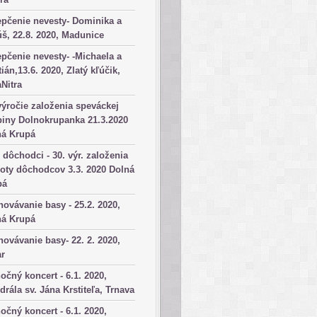
pčenie nevesty- Dominika a
š, 22.8. 2020, Madunice
pčenie nevesty- -Michaela a
tián,13.6. 2020, Zlatý kľúčik,
aNitra
výročie založenia speváckej
iny Dolnokrupanka 21.3.2020
ná Krupá
dôchodci - 30. výr. založenia
oty dôchodcov 3.3. 2020 Dolná
pá
ovávanie basy - 25.2. 2020,
ná Krupá
ovávanie basy- 22. 2. 2020,
ar
očný koncert - 6.1. 2020,
drála sv. Jána Krstiteľa, Trnava
očný koncert - 6.1. 2020,