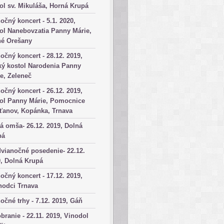
ol sv. Mikuláša, Horná Krupá
očný koncert - 5.1. 2020,
ol Nanebovzatia Panny Márie,
né Orešany
očný koncert - 28.12. 2019,
ký kostol Narodenia Panny
e, Zeleneč
očný koncert - 26.12. 2019,
tol Panny Márie, Pomocnice
ťanov, Kopánka, Trnava
á omša- 26.12. 2019, Dolná
pá
vianočné posedenie- 22.12.
, Dolná Krupá
očný koncert - 17.12. 2019,
hodci Trnava
očné trhy - 7.12. 2019, Gáň
branie - 22.11. 2019, Vinodol