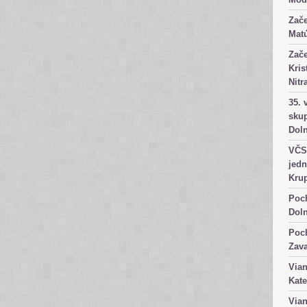
Zače
Matú
Zače
Kris
Nitr
35. 
skup
Dol
VČS 
jedn
Kru
Poch
Dol
Poch
Zav
Vian
Kate
Vian