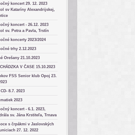
očný koncert 29. 12. 2023
ol sv Kataríny Alexandrijskej,
tice
očný koncert - 26.12. 2023
ol sv. Petra a Pavla, Trstín
očné koncerty 2023/2024
očné trhy 2.12.2023
é Orešany 21.10.2023
CHÁDZKA V ČASE 15.10.2023
okov FSS Senior klub Opoj 23.
2023
 CD- 8.7. 2023
matiek 2023
očný koncert - 6.1. 2023,
drála sv. Jána Krstiteľa, Trnava
oce s črpákmi v Jaslovských
niciach 27. 12. 2022