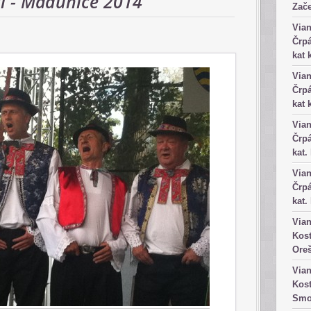
ti - Madunice 2014
Zače
Vian
Črpá
kat 
Vian
Črpá
kat 
Vian
Črpá
kat.
Vian
Črpá
kat.
Vian
Kost
Ore
Vian
Kost
Smo