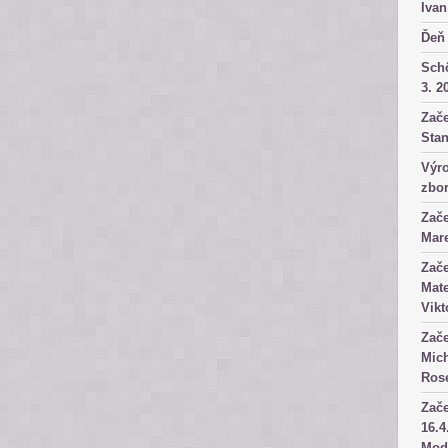
Ivan
Ďeň 
Sch
3. 2
Zače
Stan
Výro
zbor
Zače
Mare
Zače
Mate
Vikt
Zače
Mich
Rose
Zače
16.4
Mod