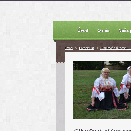
Úvod
O nás
Naša 
Úvod
Fotoalbum
Cibuľové slávnosti -