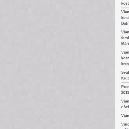
kost
Vian
kost
Dol
Vian
fars
Mári
Vian
kos
kres
Svät
Kru
Pred
2019
Vian
dôc
Vian
Vino