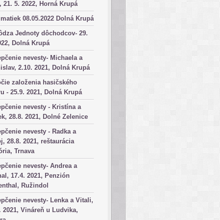
, 21. 5. 2022, Horná Krupá
matiek 08.05.2022 Dolná Krupá
ôdza Jednoty dôchodcov- 29.
022, Dolná Krupá
pčenie nevesty- Michaela a
islav, 2.10. 2021, Dolná Krupá
čie založenia hasičského
u - 25.9. 2021, Dolná Krupá
pčenie nevesty - Kristína a
k, 28.8. 2021, Dolné Zelenice
pčenie nevesty - Radka a
j, 28.8. 2021, reštaurácia
ória, Trnava
pčenie nevesty- Andrea a
al, 17.4. 2021, Penzión
nthal, Ružindol
pčenie nevesty- Lenka a Vitali,
. 2021, Vináreň u Ludvika,
ra