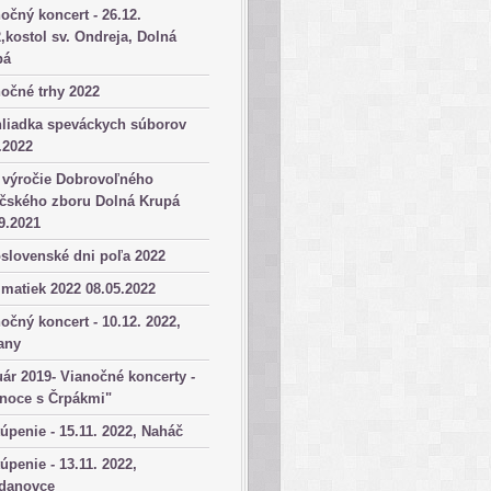
očný koncert - 26.12.
,kostol sv. Ondreja, Dolná
pá
očné trhy 2022
hliadka speváckych súborov
.2022
 výročie Dobrovoľného
ičského zboru Dolná Krupá
9.2021
slovenské dni poľa 2022
matiek 2022 08.05.2022
očný koncert - 10.12. 2022,
any
ár 2019- Vianočné koncerty -
anoce s Črpákmi"
úpenie - 15.11. 2022, Naháč
úpenie - 13.11. 2022,
danovce