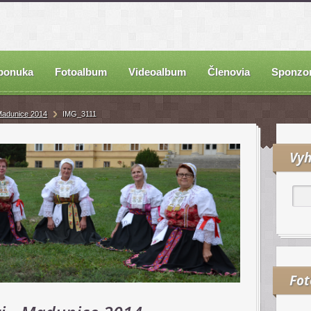
ponuka
Fotoalbum
Videoalbum
Členovia
Sponzor
 Madunice 2014
IMG_3111
Vyh
Fo