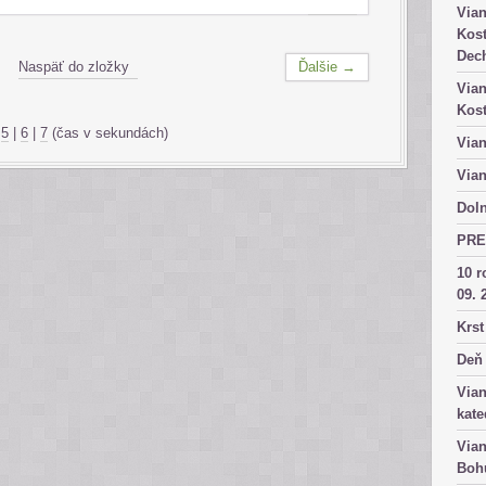
Vian
Kost
Dech
Naspäť do zložky
Ďalšie →
Vian
Kost
|
5
|
6
|
7
(čas v sekundách)
Vian
Vian
Doln
PRE
10 r
09. 
Krst
Deň 
Vian
kate
Vian
Bohu