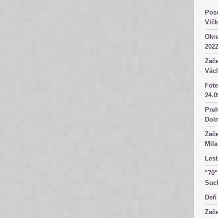
Pose
Vlč
Okre
2022
Zače
Václ
Fote
24.0
Preh
Dol
Zače
Mila
Lest
"70"
Suc
Deň 
Zače