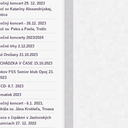
očný koncert 29. 12. 2023
ol sv Kataríny Alexandrijskej,
tice
očný koncert - 26.12. 2023
ol sv. Petra a Pavla, Trstín
očné koncerty 2023/2024
očné trhy 2.12.2023
é Orešany 21.10.2023
CHÁDZKA V ČASE 15.10.2023
okov FSS Senior klub Opoj 23.
2023
 CD- 8.7. 2023
matiek 2023
očný koncert - 6.1. 2023,
drála sv. Jána Krstiteľa, Trnava
oce s črpákmi v Jaslovských
niciach 27. 12. 2022