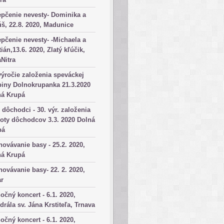
pčenie nevesty- Dominika a
š, 22.8. 2020, Madunice
pčenie nevesty- -Michaela a
tián,13.6. 2020, Zlatý kľúčik,
aNitra
výročie založenia speváckej
iny Dolnokrupanka 21.3.2020
ná Krupá
dôchodci - 30. výr. založenia
oty dôchodcov 3.3. 2020 Dolná
pá
ovávanie basy - 25.2. 2020,
ná Krupá
ovávanie basy- 22. 2. 2020,
ar
očný koncert - 6.1. 2020,
drála sv. Jána Krstiteľa, Trnava
očný koncert - 6.1. 2020,