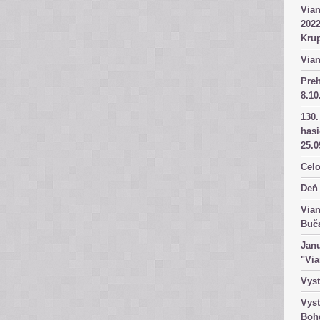
Vian
2022
Kru
Vian
Pre
8.10
130.
has
25.0
Celo
Deň 
Vian
Buč
Janu
"Vi
Vyst
Vyst
Boh