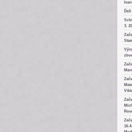
Ivan
Ďeň 
Sch
3. 2
Zače
Stan
Výro
zbor
Zače
Mare
Zače
Mate
Vikt
Zače
Mich
Rose
Zače
16.4
Mod