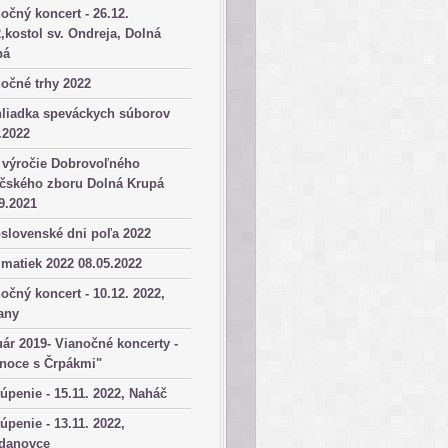
očný koncert - 26.12.
,kostol sv. Ondreja, Dolná
pá
očné trhy 2022
hliadka speváckych súborov
.2022
 výročie Dobrovoľného
ičského zboru Dolná Krupá
9.2021
slovenské dni poľa 2022
matiek 2022 08.05.2022
očný koncert - 10.12. 2022,
any
ár 2019- Vianočné koncerty -
anoce s Črpákmi"
úpenie - 15.11. 2022, Naháč
úpenie - 13.11. 2022,
danovce