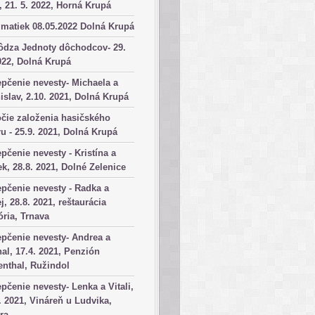
, 21. 5. 2022, Horná Krupá
matiek 08.05.2022 Dolná Krupá
ôdza Jednoty dôchodcov- 29.
022, Dolná Krupá
pčenie nevesty- Michaela a
islav, 2.10. 2021, Dolná Krupá
čie založenia hasičského
u - 25.9. 2021, Dolná Krupá
pčenie nevesty - Kristína a
k, 28.8. 2021, Dolné Zelenice
pčenie nevesty - Radka a
j, 28.8. 2021, reštaurácia
ória, Trnava
pčenie nevesty- Andrea a
al, 17.4. 2021, Penzión
nthal, Ružindol
pčenie nevesty- Lenka a Vitali,
. 2021, Vináreň u Ludvika,
ra