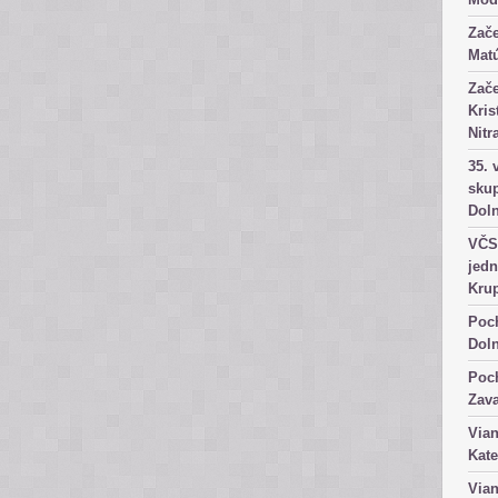
Zače
Matú
Zače
Kris
Nitr
35. 
skup
Dol
VČS 
jedn
Kru
Poch
Dol
Poch
Zav
Vian
Kate
Vian