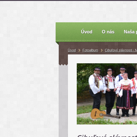
Úvod
O nás
Naša 
Úvod
Fotoalbum
Cibuľové slávnosti -