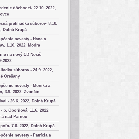
denie dôchodci- 22.10. 2022,
kovce
sná prehliadka súborov- 8.10.
, Dolná Krupá
pčenie nevesty - Hana a
av, 1.10. 2022, Modra
nie na nový CD Nosič
9.2022
liadka súborov - 24.9. 2022,
né Orešany
pčenie nevesty - Monika a
n, 3.9. 2022, Zvončín
ival - 26.6. 2022, Dolná Krupá
 - p. Oborilová, 11.6. 2022,
há nad Parnou
poľa- 7.6. 2022, Dolná Krupá
pčenie nevesty - Patrícia a