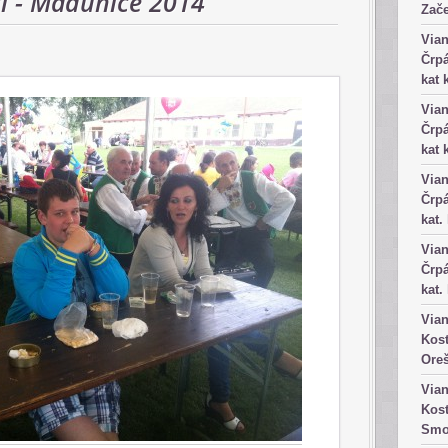
ti - Madunice 2014
Zače
Vian
Črpá
kat 
Vian
Črpá
kat 
Vian
Črpá
kat.
Vian
Črpá
kat.
Vian
Kost
Ore
Vian
Kost
Smo