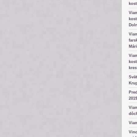
kost
Vian
kost
Dol
Vian
fars
Mári
Vian
kos
kres
Svät
Kru
Pred
2019
Vian
dôc
Vian
Vino