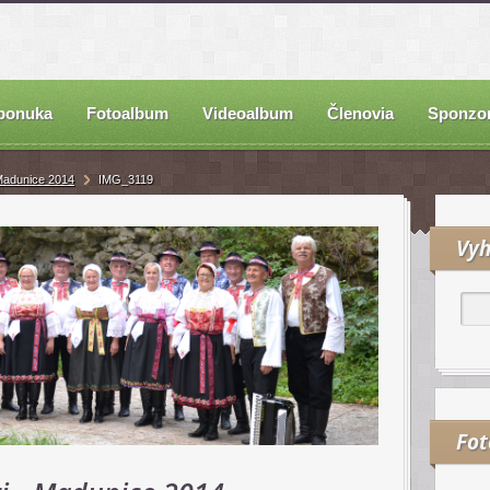
ponuka
Fotoalbum
Videoalbum
Členovia
Sponzor
 Madunice 2014
IMG_3119
Vyh
Fo