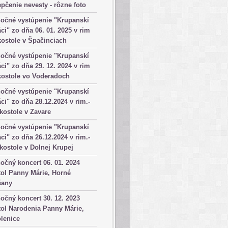
pčenie nevesty - rôzne foto
očné vystúpenie "Krupanskí
ci" zo dňa 06. 01. 2025 v rim
kostole v Špačinciach
očné vystúpenie "Krupanskí
ci" zo dňa 29. 12. 2024 v rim
kostole vo Voderadoch
očné vystúpenie "Krupanskí
ci" zo dňa 28.12.2024 v rim.-
 kostole v Zavare
očné vystúpenie "Krupanskí
ci" zo dňa 26.12.2024 v rim.-
 kostole v Dolnej Krupej
očný koncert 06. 01. 2024
ol Panny Márie, Horné
šany
očný koncert 30. 12. 2023
ol Narodenia Panny Márie,
lenice