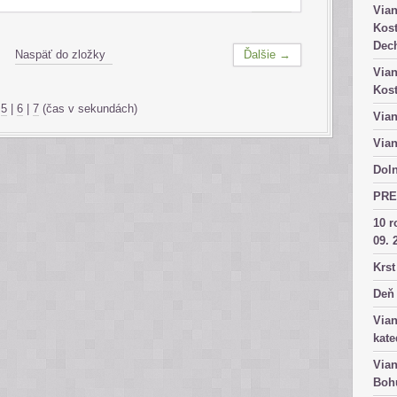
Vian
Kost
Dech
Naspäť do zložky
Ďalšie →
Vian
Kost
|
5
|
6
|
7
(čas v sekundách)
Vian
Vian
Doln
PRE
10 r
09. 
Krst
Deň 
Vian
kate
Vian
Bohu