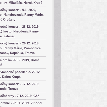
ol sv. Mikuláša, Horná Krupá
očný koncert - 5.1. 2020,
ol Nanebovzatia Panny Márie,
né Orešany
očný koncert - 28.12. 2019,
ký kostol Narodenia Panny
e, Zeleneč
očný koncert - 26.12. 2019,
tol Panny Márie, Pomocnice
ťanov, Kopánka, Trnava
á omša- 26.12. 2019, Dolná
pá
vianočné posedenie- 22.12.
, Dolná Krupá
očný koncert - 17.12. 2019,
hodci Trnava
očné trhy - 7.12. 2019, Gáň
branie - 22.11. 2019, Vinodol