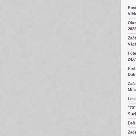
Pose
Vlč
Okre
2022
Zače
Václ
Fote
24.0
Preh
Dol
Zače
Mila
Lest
"70"
Suc
Deň 
Zače