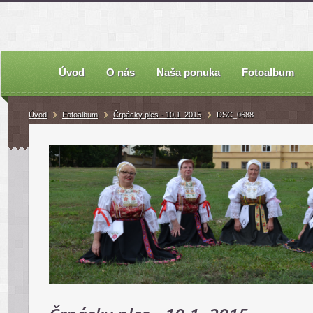
Úvod
O nás
Naša ponuka
Fotoalbum
Úvod
Fotoalbum
Črpácky ples - 10.1. 2015
DSC_0688