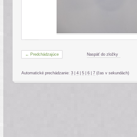
← Predchádzajúce
Naspäť do zložky
Automatické prechádzanie:
3
|
4
|
5
|
6
|
7
(čas v sekundách)