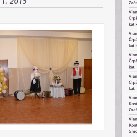
.1. 2015
Zače
Vian
Črpá
kat 
Vian
Črpá
kat 
Vian
Črpá
kat.
Vian
Črpá
kat.
Vian
Kost
Ore
Vian
Kost
Smo