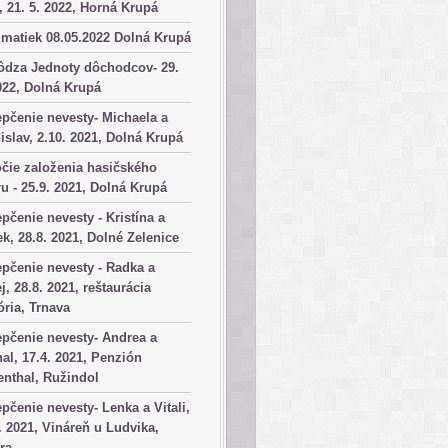
, 21. 5. 2022, Horná Krupá
matiek 08.05.2022 Dolná Krupá
ôdza Jednoty dôchodcov- 29.
022, Dolná Krupá
pčenie nevesty- Michaela a
islav, 2.10. 2021, Dolná Krupá
čie založenia hasičského
u - 25.9. 2021, Dolná Krupá
pčenie nevesty - Kristína a
k, 28.8. 2021, Dolné Zelenice
pčenie nevesty - Radka a
j, 28.8. 2021, reštaurácia
ória, Trnava
pčenie nevesty- Andrea a
al, 17.4. 2021, Penzión
nthal, Ružindol
pčenie nevesty- Lenka a Vitali,
. 2021, Vináreň u Ludvika,
ra