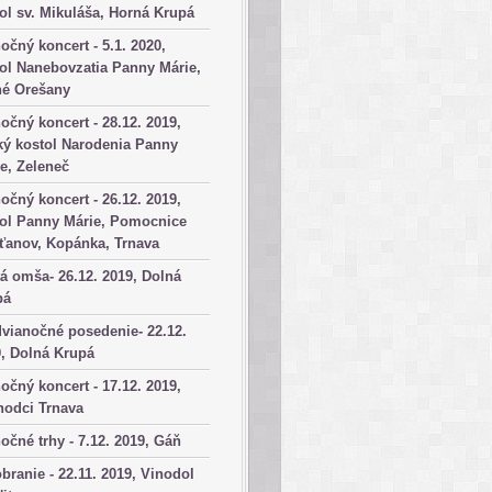
ol sv. Mikuláša, Horná Krupá
očný koncert - 5.1. 2020,
ol Nanebovzatia Panny Márie,
né Orešany
očný koncert - 28.12. 2019,
ký kostol Narodenia Panny
e, Zeleneč
očný koncert - 26.12. 2019,
tol Panny Márie, Pomocnice
ťanov, Kopánka, Trnava
á omša- 26.12. 2019, Dolná
pá
vianočné posedenie- 22.12.
, Dolná Krupá
očný koncert - 17.12. 2019,
hodci Trnava
očné trhy - 7.12. 2019, Gáň
branie - 22.11. 2019, Vinodol