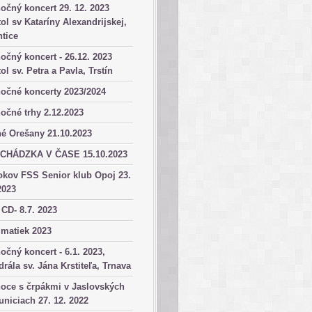
očný koncert 29. 12. 2023
ol sv Kataríny Alexandrijskej,
tice
očný koncert - 26.12. 2023
ol sv. Petra a Pavla, Trstín
očné koncerty 2023/2024
očné trhy 2.12.2023
é Orešany 21.10.2023
CHÁDZKA V ČASE 15.10.2023
okov FSS Senior klub Opoj 23.
2023
 CD- 8.7. 2023
matiek 2023
očný koncert - 6.1. 2023,
drála sv. Jána Krstiteľa, Trnava
oce s črpákmi v Jaslovských
niciach 27. 12. 2022