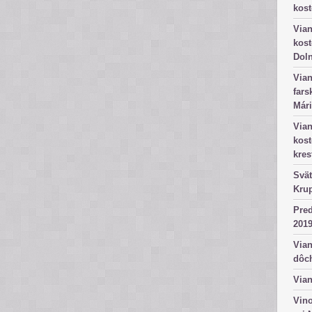
kost
Vian
kost
Dol
Vian
fars
Mári
Vian
kos
kres
Svät
Kru
Pred
2019
Vian
dôc
Vian
Vino