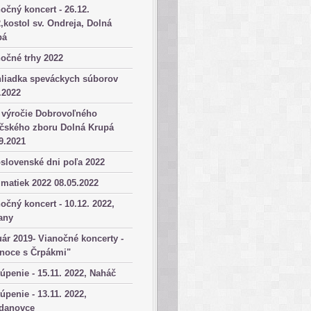
očný koncert - 26.12.
,kostol sv. Ondreja, Dolná
pá
očné trhy 2022
hliadka speváckych súborov
.2022
 výročie Dobrovoľného
ičského zboru Dolná Krupá
9.2021
slovenské dni poľa 2022
matiek 2022 08.05.2022
očný koncert - 10.12. 2022,
any
ár 2019- Vianočné koncerty -
anoce s Črpákmi"
úpenie - 15.11. 2022, Naháč
úpenie - 13.11. 2022,
danovce