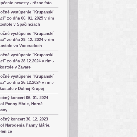
pčenie nevesty - rôzne foto
očné vystúpenie "Krupanskí
ci" zo dňa 06. 01. 2025 v rim
kostole v Špačinciach
očné vystúpenie "Krupanskí
ci" zo dňa 29. 12. 2024 v rim
kostole vo Voderadoch
očné vystúpenie "Krupanskí
ci" zo dňa 28.12.2024 v rim.-
 kostole v Zavare
očné vystúpenie "Krupanskí
ci" zo dňa 26.12.2024 v rim.-
 kostole v Dolnej Krupej
očný koncert 06. 01. 2024
ol Panny Márie, Horné
šany
očný koncert 30. 12. 2023
ol Narodenia Panny Márie,
lenice