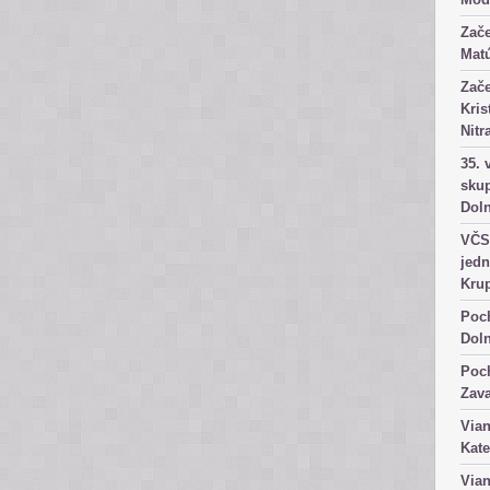
Zače
Matú
Zače
Kris
Nitr
35. 
skup
Dol
VČS 
jedn
Kru
Poch
Dol
Poch
Zav
Vian
Kate
Vian