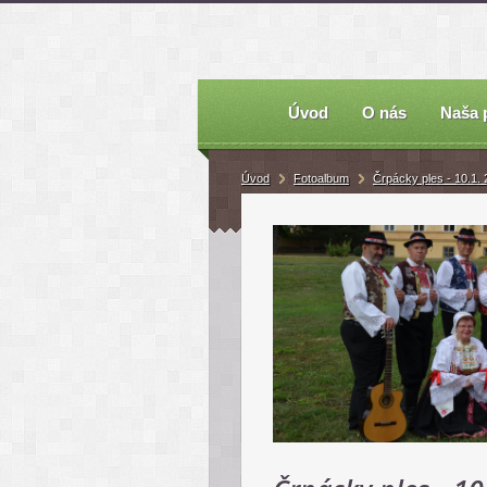
Úvod
O nás
Naša 
Úvod
Fotoalbum
Črpácky ples - 10.1.