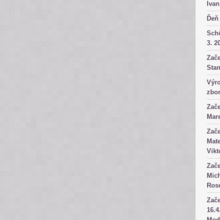
Ivan
Ďeň 
Sch
3. 2
Zače
Stan
Výro
zbor
Zače
Mare
Zače
Mate
Vikt
Zače
Mich
Rose
Zače
16.4
Mod