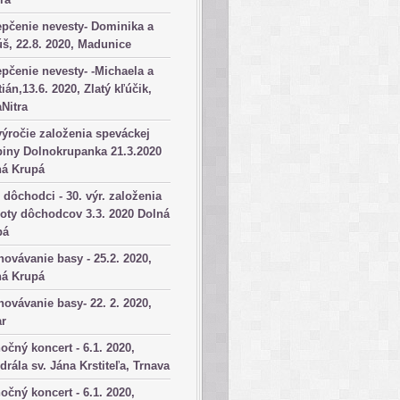
pčenie nevesty- Dominika a
š, 22.8. 2020, Madunice
pčenie nevesty- -Michaela a
tián,13.6. 2020, Zlatý kľúčik,
aNitra
výročie založenia speváckej
iny Dolnokrupanka 21.3.2020
ná Krupá
dôchodci - 30. výr. založenia
oty dôchodcov 3.3. 2020 Dolná
pá
ovávanie basy - 25.2. 2020,
ná Krupá
ovávanie basy- 22. 2. 2020,
ar
očný koncert - 6.1. 2020,
drála sv. Jána Krstiteľa, Trnava
očný koncert - 6.1. 2020,