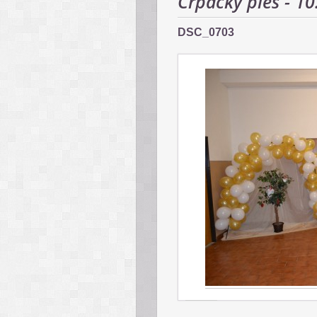
Črpácky ples - 10
DSC_0703