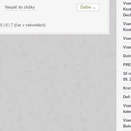
Vian
Naspäť do zložky
Ďalšie →
Kost
Dech
Vian
|
5
|
6
|
7
(čas v sekundách)
Kost
Vian
Vian
Doln
PRE
10 r
09. 
Krst
Deň 
Vian
kate
Vian
Bohu