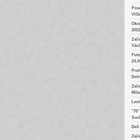
Pose
Vlč
Okre
2022
Zače
Václ
Fote
24.0
Preh
Dol
Zače
Mila
Lest
"70"
Suc
Deň 
Zače