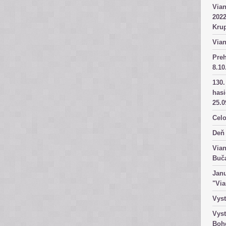
Vian
2022
Kru
Vian
Pre
8.10
130.
has
25.0
Celo
Deň 
Vian
Buč
Janu
"Vi
Vyst
Vyst
Boh