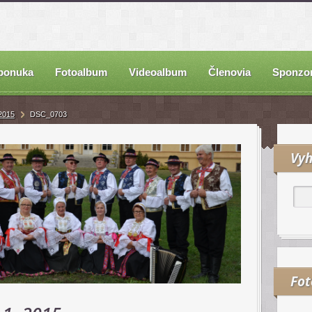
ponuka
Fotoalbum
Videoalbum
Členovia
Sponzor
 2015
DSC_0703
Vyh
Fo