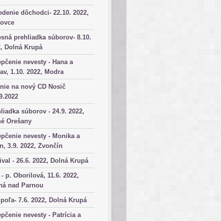
denie dôchodci- 22.10. 2022,
kovce
sná prehliadka súborov- 8.10.
, Dolná Krupá
pčenie nevesty - Hana a
av, 1.10. 2022, Modra
nie na nový CD Nosič
9.2022
liadka súborov - 24.9. 2022,
né Orešany
pčenie nevesty - Monika a
n, 3.9. 2022, Zvončín
ival - 26.6. 2022, Dolná Krupá
 - p. Oborilová, 11.6. 2022,
há nad Parnou
poľa- 7.6. 2022, Dolná Krupá
pčenie nevesty - Patrícia a