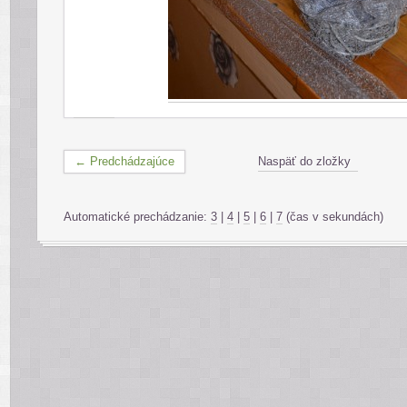
← Predchádzajúce
Naspäť do zložky
Automatické prechádzanie:
3
|
4
|
5
|
6
|
7
(čas v sekundách)